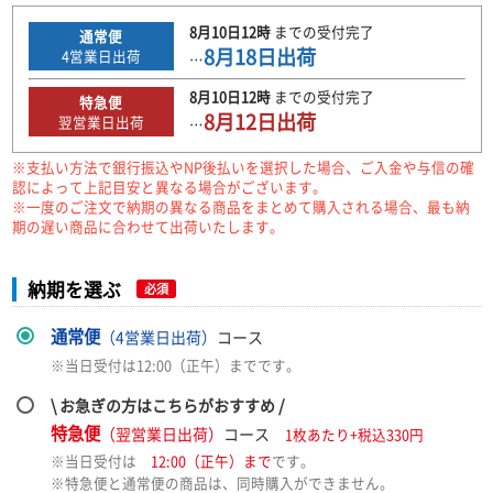
8月10日
12時
までの
受付完了
通常便
8月18日
出荷
4
営業日出荷
…
8月10日
12時
までの
受付完了
特急便
8月12日
出荷
翌営業日出荷
…
※支払い方法で銀行振込やNP後払いを選択した場合、ご入金や与信の確
認によって上記目安と異なる場合がございます。
※一度のご注文で納期の異なる商品をまとめて購入される場合、最も納
期の遅い商品に合わせて出荷いたします。
納期を選ぶ
必須
通常便
（4営業日出荷）
コース
※当日受付は12:00（正午）までです。
\ お急ぎの方はこちらがおすすめ /
特急便
（翌営業日出荷）
コース
1枚あたり+税込330円
※当日受付は
12:00（正午）まで
です。
※特急便と通常便の商品は、同時購入ができません。