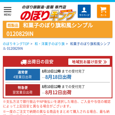
menu
MENU
マイページ
カート
和菓子のぼり旗和風シンプル
既製品
0120829IN
のぼりキングTOP
>
和・洋菓子のぼり旗
>
和菓子のぼり旗和風シンプ
ル 0120829IN
出荷日の目安
地域別お届け目安
8月10日
12時
までの
受付完了
通常便
8月18日
出荷
4営業日出荷
…
8月10日
12時
までの
受付完了
特急便
8月12日
出荷
翌営業日出荷
…
※支払方法で銀行振込やNP後払いを選択した場合、ご入金や与信の確認
によって上記目安と異なる場合がございます。
※一度のご注文で納期の異なる商品をまとめて購入される場合、最も納