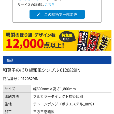
サービスの詳細は
こちら
この絵柄で一部変更
edit
商品
和菓子のぼり旗和風シンプル 0120829IN
商品番号：0120829IN
サイズ
幅600mm×高さ1,800mm
印刷方法
フルカラーダイレクト捺染印刷
生地
テトロンポンジ（ポリエステル100％）
加工
三方三巻縫製