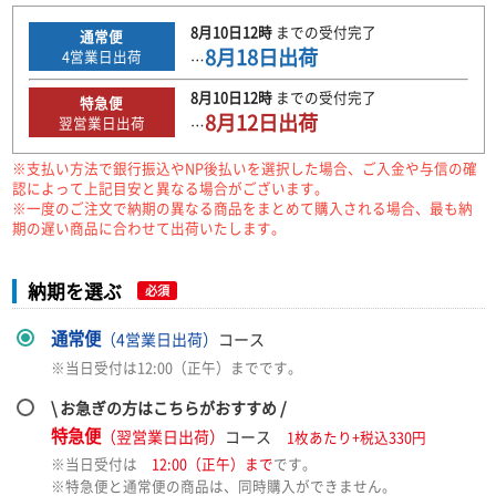
8月10日
12時
までの
受付完了
通常便
8月18日
出荷
4
営業日出荷
…
8月10日
12時
までの
受付完了
特急便
8月12日
出荷
翌営業日出荷
…
※支払い方法で銀行振込やNP後払いを選択した場合、ご入金や与信の確
認によって上記目安と異なる場合がございます。
※一度のご注文で納期の異なる商品をまとめて購入される場合、最も納
期の遅い商品に合わせて出荷いたします。
納期を選ぶ
必須
通常便
（4営業日出荷）
コース
※当日受付は12:00（正午）までです。
\ お急ぎの方はこちらがおすすめ /
特急便
（翌営業日出荷）
コース
1枚あたり+税込330円
※当日受付は
12:00（正午）まで
です。
※特急便と通常便の商品は、同時購入ができません。