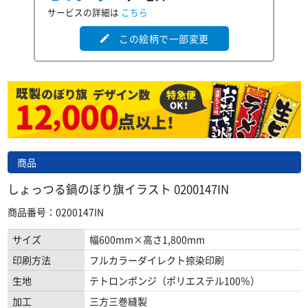
サービスの詳細は
こちら
この絵柄で一部変更
edit
商品
しょっつる鍋のぼり旗イラスト 0200147IN
商品番号：0200147IN
サイズ
幅600mm×高さ1,800mm
印刷方法
フルカラーダイレクト捺染印刷
生地
テトロンポンジ（ポリエステル100％）
加工
三方三巻縫製