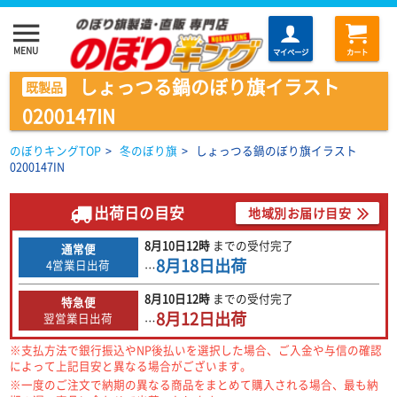
menu
MENU
マイページ
カート
しょっつる鍋のぼり旗イラスト
既製品
0200147IN
のぼりキングTOP
>
冬のぼり旗
>
しょっつる鍋のぼり旗イラスト
0200147IN
出荷日の目安
地域別お届け目安
8月10日
12時
までの
受付完了
通常便
8月18日
出荷
4営業日出荷
…
8月10日
12時
までの
受付完了
特急便
8月12日
出荷
翌営業日出荷
…
※支払方法で銀行振込やNP後払いを選択した場合、ご入金や与信の確認
によって上記目安と異なる場合がございます。
※一度のご注文で納期の異なる商品をまとめて購入される場合、最も納