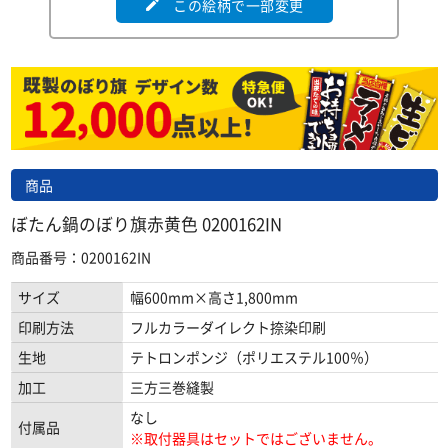
この絵柄で一部変更
edit
商品
ぼたん鍋のぼり旗赤黄色 0200162IN
商品番号：0200162IN
サイズ
幅600mm×高さ1,800mm
印刷方法
フルカラーダイレクト捺染印刷
生地
テトロンポンジ（ポリエステル100％）
加工
三方三巻縫製
なし
付属品
※取付器具はセットではございません。