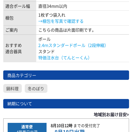
適合ポール幅
直径34mm以内
1枚ずつ袋入れ
梱包
→梱包を写真で確認する
ご案内
こちらの商品は片面印刷です。
ポール
おすすめ
2.4ｍスタンダードポール（2段伸縮）
適合器具
スタンド
特価注水台（てんとーくん）
商品カテゴリー
鍋料理
冬のぼり
納期について
地域別お届け目安
8月10日
12時
までの
受付完了
通常便
4
営業日出荷