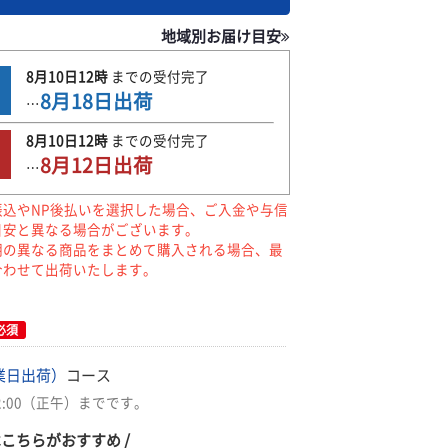
地域別お届け目安
8月10日
12時
までの
受付完了
8月18日
出荷
…
8月10日
12時
までの
受付完了
8月12日
出荷
…
振込やNP後払いを選択した場合、ご入金や与信
目安と異なる場合がございます。
期の異なる商品をまとめて購入される場合、最
合わせて出荷いたします。
必須
業日出荷）
コース
2:00（正午）までです。
はこちらがおすすめ /