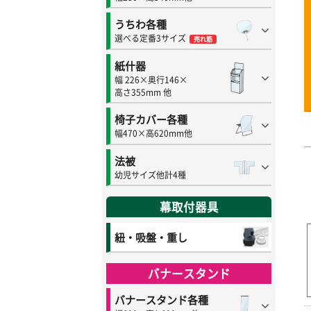
うちわ各種
選べる定番3サイズ
売れ筋
紙什器
幅 226×奥行146×
高さ355mm 他
椅子カバー各種
幅470×高620mm他
法被
幼児サイズ他計4種
幕取付器具
紐・吸盤・重し
バナースタンド
バナースタンド各種