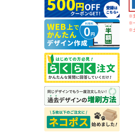
※
※
※