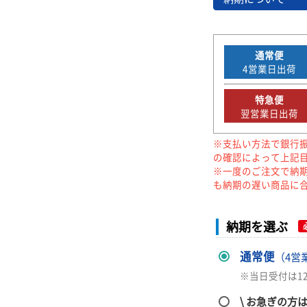
通常便
4
営業日出荷
特急便
翌営業日出荷
※支払い方法で銀行
の確認によって上記
※一度のご注文で納
も納期の遅い商品に
納期を選ぶ
通常便
（4営
※当日受付は1
\ お急ぎの方