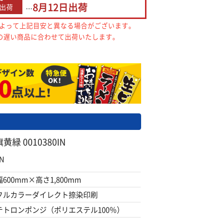
8月12日
出荷
出荷
…
によって上記目安と異なる場合がございます。
の遅い商品に合わせて出荷いたします。
 0010380IN
N
幅600mm×高さ1,800mm
フルカラーダイレクト捺染印刷
テトロンポンジ（ポリエステル100％）