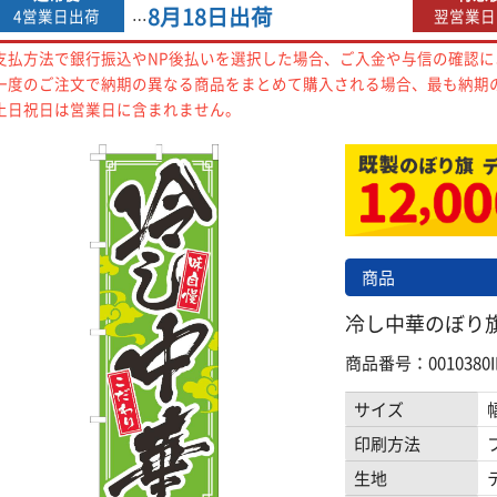
8月18日
出荷
4営業日出荷
翌営業日
…
支払方法で銀行振込やNP後払いを選択した場合、ご入金や与信の確認
一度のご注文で納期の異なる商品をまとめて購入される場合、最も納期
土日祝日は営業日に含まれません。
商品
冷し中華のぼり旗黄緑
商品番号：0010380I
サイズ
印刷方法
生地