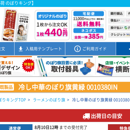
出荷 のぼりキング】
注文
入稿用
テンプレート
ご利用ガイド
冷し中華のぼり旗黄緑 0010380IN
既製品
ぼりキングTOP
>
ラーメンのぼり旗
>
冷し中華のぼり旗黄緑 0010380
出荷日の目安
8月10日
12時
までの
受付完了
通常便
特急