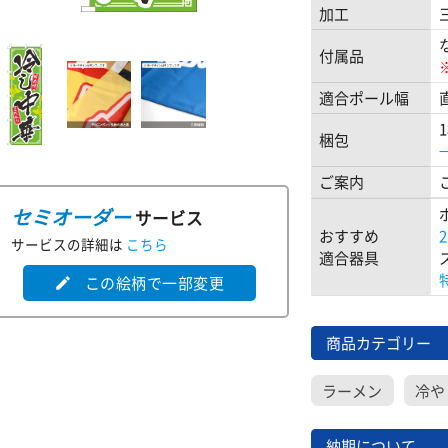
加工
付属品
適合ポール幅
梱包
ご案内
セミオーダー
サービス
おすすめ
サービスの詳細は
こちら
適合器具
この絵柄で一部変更
edit
商品カテゴリー
ラーメン
冷や
納期について