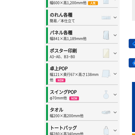
幅600×高1,200mm他
人気
のれん各種
簡易／本仕立て
パネル各種
幅841×高1,189mm他
ポスター印刷
A3~A0、B3~B0
卓上POP
幅121×奥行67×高さ138mm
他
NEW
スイングPOP
φ70mm他
NEW
タオル
幅200×高200mm他
トートバッグ
幅280×高340mm他