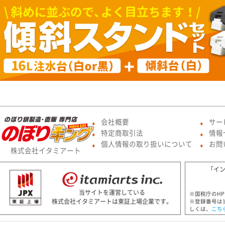
会社概要
サー
●
●
特定商取引法
情報
●
●
個人情報の取り扱いについて
お問
●
●
株式会社イタミアート
「イ
当サイトを運営している
※国税庁のH
株式会社イタミアートは東証上場企業です。
※登録番号は
しくは、
こち