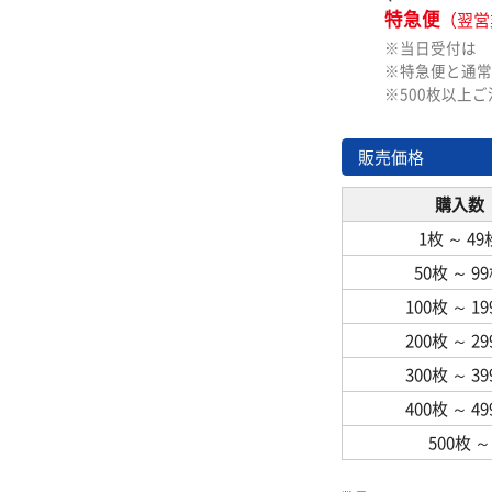
特急便
（翌営
※当日受付は
※特急便と通常
※500枚以上
販売価格
購入数
1枚
～
49
50枚
～
9
100枚
～
1
200枚
～
2
300枚
～
3
400枚
～
4
500枚
～