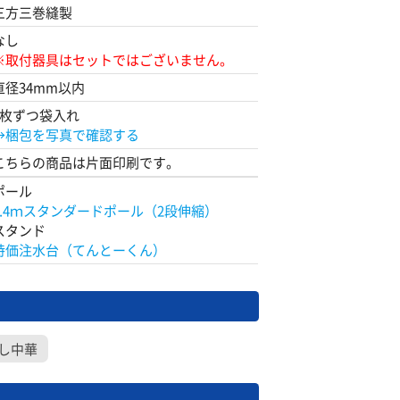
三方三巻縫製
なし
※取付器具はセットではございません。
直径34mm以内
1枚ずつ袋入れ
→梱包を写真で確認する
こちらの商品は片面印刷です。
ポール
2.4ｍスタンダードポール（2段伸縮）
スタンド
特価注水台（てんとーくん）
し中華