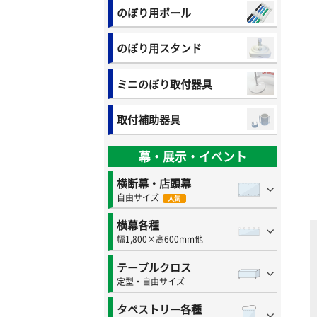
のぼり用ポール
のぼり用スタンド
ミニのぼり取付器具
取付補助器具
幕・展示・イベント
横断幕・店頭幕
自由サイズ
人気
横幕各種
幅1,800×高600mm他
テーブルクロス
定型・自由サイズ
タペストリー各種