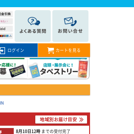
ログイン
カートを見る
IN
地域別お届け目安
8月10日
12時
までの
受付完了
便