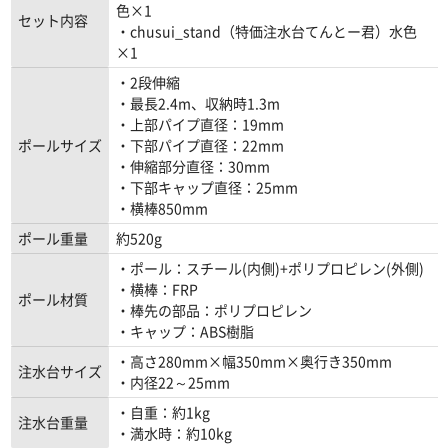
色×1
セット内容
・chusui_stand（特価注水台てんとー君）水色
×1
・2段伸縮
・最長2.4m、収納時1.3m
・上部パイプ直径：19mm
ポールサイズ
・下部パイプ直径：22mm
・伸縮部分直径：30mm
・下部キャップ直径：25mm
・横棒850mm
ポール重量
約520g
・ポール：スチール(内側)+ポリプロピレン(外側)
・横棒：FRP
ポール材質
・棒先の部品：ポリプロピレン
・キャップ：ABS樹脂
・高さ280mm×幅350mm×奥行き350mm
注水台サイズ
・内径22～25mm
・自重：約1kg
注水台重量
・満水時：約10kg