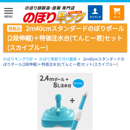
menu
MENU
マイページ
カート
2ｍ40cmスタンダードのぼりポール
既製品
(2段伸縮)＋特価注水台(てんとー君)セット
(スカイブルー)
のぼりキングTOP
>
のぼり用取り付け器具
>
2ｍ40cmスタンダードの
ぼりポール(2段伸縮)＋特価注水台(てんとー君)セット(スカイブルー)