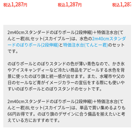
1,287
1,287
1,287
税込
円
税込
円
税込
2m40cmスタンダードのぼりポール(2段伸縮)＋特価注水台(て
んとー君)8Lセット(スカイブルー)は、水色の
2m40cmスタンダ
ードのぼりポール(2段伸縮)
と
特価注水台(てんとー君)
のセット
です。
のぼりポールとのぼりスタンドの色が薄い青色なので、かき氷
やアイスキャンディーなど冷たい商品をアピールする水色を背
景に使ったのぼり旗と統一感が出せます。また、水曜市や父の
日のセールなど青がイメージカラーの宣伝をする際にも使いや
すいのぼりポールとのぼりスタンドのセットです。
2m40cmスタンダードのぼりポール(2段伸縮)＋特価注水台(て
んとー君)8Lセット(スカイブルー)は、単品で買い集めるよりも
66円お得です。のぼり旗のデザインに合う備品を揃えたいと考
えている方におすすめです。