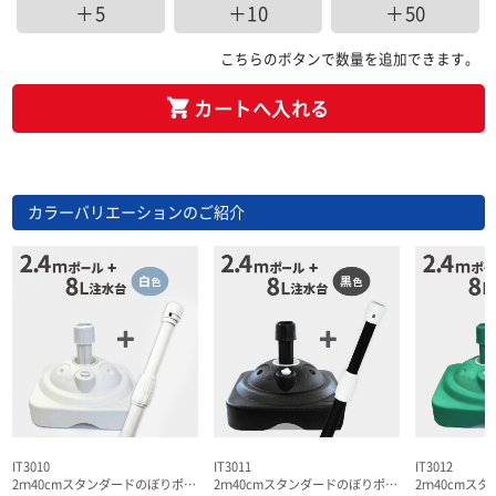
＋5
＋10
＋50
こちらのボタンで数量を追加できます。
カートへ入れる
カラーバリエーションのご紹介
IT3010
IT3011
IT3012
2ｍ40cmスタンダードのぼりポール(2段伸縮)＋特価注水台(てんとー君)セット(白)
2ｍ40cmスタンダードのぼりポール(2段伸縮)＋特価注水台(てんとー君)セット(黒)
2ｍ40cmスタンダードのぼりポール(2段