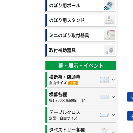
のぼり用ポール
のぼり用スタンド
ミニのぼり取付器具
取付補助器具
幕・展示・イベント
横断幕・店頭幕
自由サイズ
人気
横幕各種
幅1,800×高600mm他
テーブルクロス
定型・自由サイズ
タペストリー各種