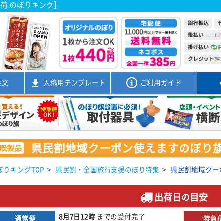
出荷 のぼりキング】
注文
入稿用
テンプレート
ご利用ガイド
県民割地域クーポン使えますのぼり旗赤 0
既製品
ぼりキングTOP
>
県民割・全国旅行支援のぼり特集
>
県民割地域クーポ
出荷日の目安
8月7日
12時
までの
受付完了
通常便
特急