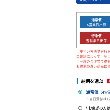
通常便
4
営業日出荷
特急便
翌営業日出荷
※支払い方法で銀行
の確認によって上記
※一度のご注文で納
も納期の遅い商品に
納期を選ぶ
通常便
（4営
※当日受付は1
\ お急ぎの方