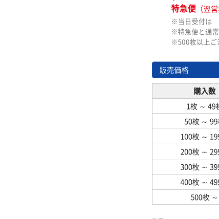
特急便
（翌営
※当日受付は
※特急便と通常
※500枚以上
販売価格
購入数
1枚
～
49
50枚
～
9
100枚
～
1
200枚
～
2
300枚
～
3
400枚
～
4
500枚
～