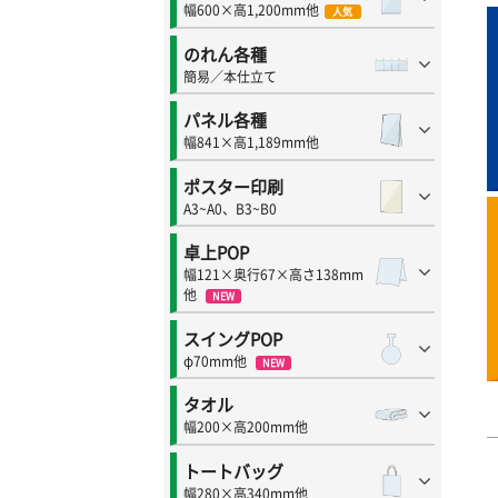
幅600×高1,200mm他
人気
のれん各種
簡易／本仕立て
パネル各種
幅841×高1,189mm他
ポスター印刷
A3~A0、B3~B0
卓上POP
幅121×奥行67×高さ138mm
他
NEW
スイングPOP
φ70mm他
NEW
タオル
幅200×高200mm他
トートバッグ
幅280×高340mm他