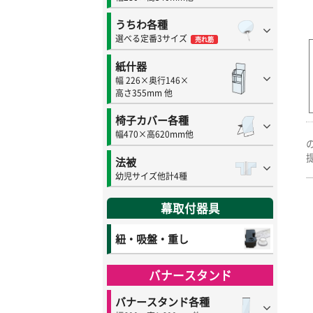
うちわ各種
選べる定番3サイズ
売れ筋
紙什器
幅 226×奥行146×
高さ355mm 他
椅子カバー各種
幅470×高620mm他
法被
幼児サイズ他計4種
幕取付器具
紐・吸盤・重し
バナースタンド
バナースタンド各種