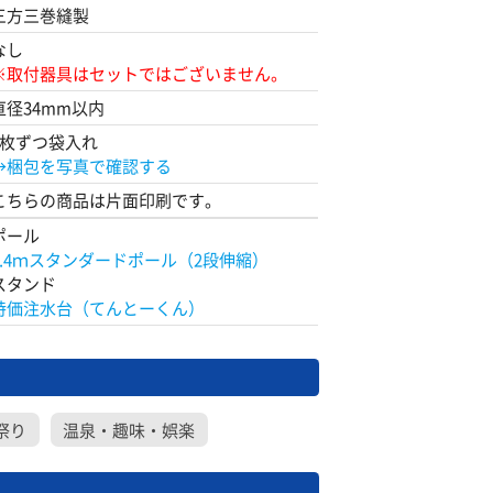
三方三巻縫製
なし
※取付器具はセットではございません。
直径34mm以内
1枚ずつ袋入れ
→梱包を写真で確認する
こちらの商品は片面印刷です。
ポール
2.4ｍスタンダードポール（2段伸縮）
スタンド
特価注水台（てんとーくん）
祭り
温泉・趣味・娯楽