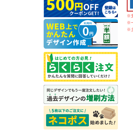
※
※
※