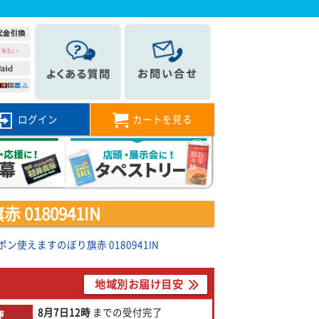
ログイン
カートを見る
180941IN
ン使えますのぼり旗赤 0180941IN
地域別お届け目安
8月7日
12時
までの
受付完了
便