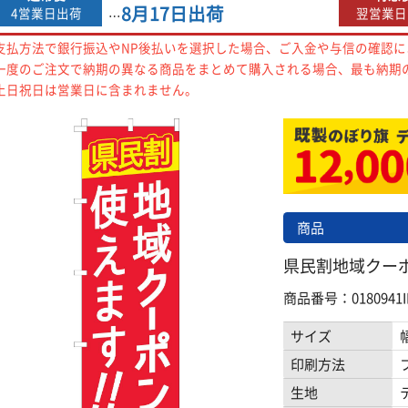
8月17日
出荷
4営業日出荷
翌営業日
…
支払方法で銀行振込やNP後払いを選択した場合、ご入金や与信の確認
一度のご注文で納期の異なる商品をまとめて購入される場合、最も納期
土日祝日は営業日に含まれません。
商品
県民割地域クーポン
商品番号：0180941I
サイズ
印刷方法
生地