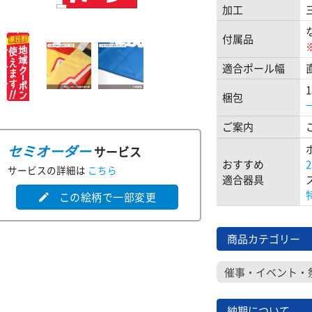
加工
付属品
適合ポール幅
梱包
ご案内
セミオーダー
サービス
おすすめ
サービスの詳細は
こちら
適合器具
この絵柄で一部変更
edit
商品カテゴリー
催事・イベント・
納期について