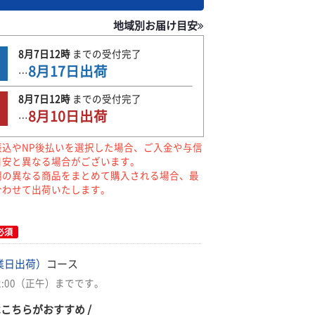
地域別お届け目安
8月7日
12時
までの
受付完了
8月17日
出荷
…
8月7日
12時
までの
受付完了
8月10日
出荷
…
振込やNP後払いを選択した場合、ご入金や与信
目安と異なる場合がございます。
期の異なる商品をまとめて購入される場合、最
合わせて出荷いたします。
必須
業日出荷）
コース
2:00（正午）までです。
はこちらがおすすめ /