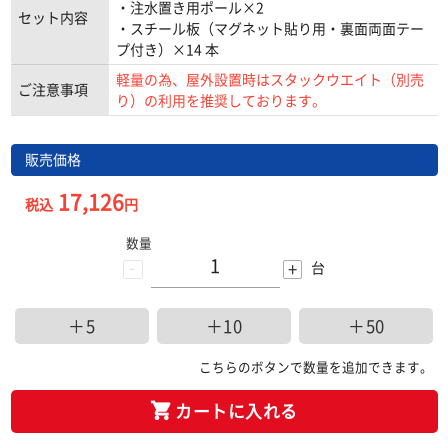
・注水置き用ポール×2
セット内容
・スチール板（マグネット貼り用・裏面両面テー
プ付き）×14 本
軽量の為、屋外設置時はスタックウエイト（別売
ご注意事項
り）の利用を推奨しております。
販売価格
17,126
税込
円
数量
-
+
台
＋5
＋10
＋50
こちらのボタンで数量を追加できます。
カートに入れる