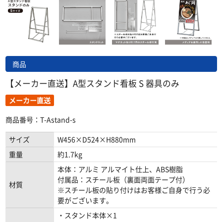
商品
【メーカー直送】A型スタンド看板 S 器具のみ
メーカー直送
商品番号：T-Astand-s
サイズ
W456×D524×H880mm
重量
約1.7kg
本体：アルミ アルマイト仕上、ABS樹脂
付属品：スチール板（裏面両面テープ付）
材質
※スチール板の貼り付けはお客様ご自身で行う必
要がございます。
・スタンド本体×1