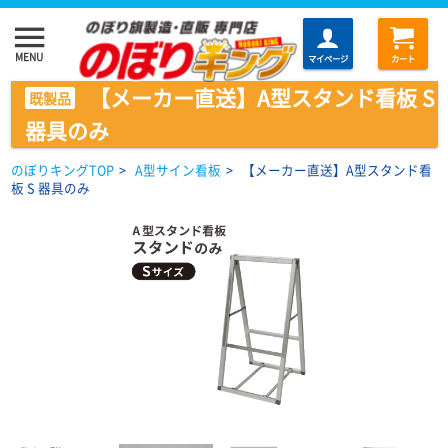
menu
MENU
マイページ
カート
【メーカー直送】A型スタンド看板 S
既製品
器具のみ
のぼりキングTOP
>
A型サイン看板
>
【メーカー直送】A型スタンド看
板 S 器具のみ