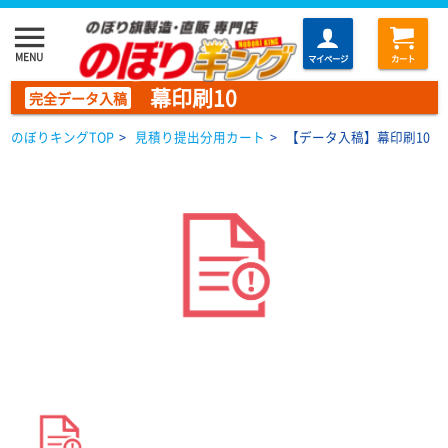
menu
MENU
マイページ
カート
幕印刷10
完全データ入稿
のぼりキングTOP
>
見積り提出分用カート
>
【データ入稿】幕印刷10