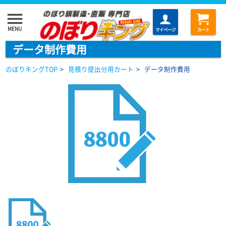
menu
MENU
マイページ
カート
データ制作費用
のぼりキングTOP
>
見積り提出分用カート
>
データ制作費用