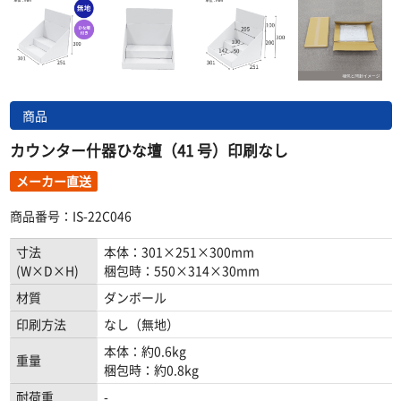
商品
カウンター什器ひな壇（41 号）印刷なし
メーカー直送
商品番号：IS-22C046
寸法
本体：301×251×300mm
(W×D×H)
梱包時：550×314×30mm
材質
ダンボール
印刷方法
なし（無地）
本体：約0.6kg
重量
梱包時：約0.8kg
耐荷重
-