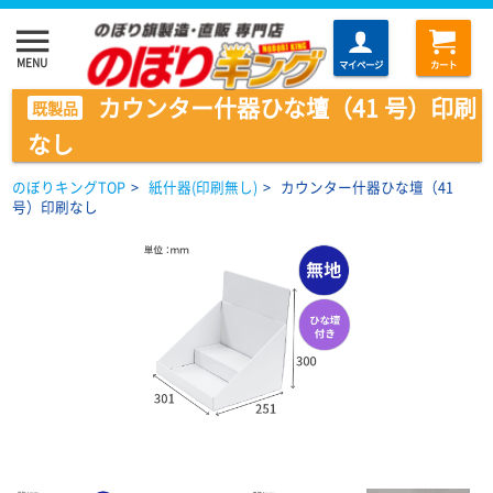
menu
MENU
マイページ
カート
カウンター什器ひな壇（41 号）印刷
既製品
なし
のぼりキングTOP
>
紙什器(印刷無し)
>
カウンター什器ひな壇（41
号）印刷なし