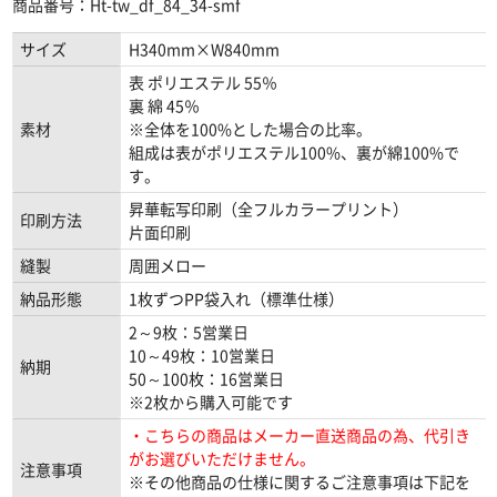
商品番号：Ht-tw_df_84_34-smf
サイズ
H340mm×W840mm
表 ポリエステル 55％
裏 綿 45％
素材
※全体を100%とした場合の比率。
組成は表がポリエステル100%、裏が綿100%で
す。
昇華転写印刷（全フルカラープリント）
印刷方法
片面印刷
縫製
周囲メロー
納品形態
1枚ずつPP袋入れ（標準仕様）
2～9枚：5営業日
10～49枚：10営業日
納期
50～100枚：16営業日
※2枚から購入可能です
・こちらの商品はメーカー直送商品の為、代引き
がお選びいただけません。
注意事項
※その他商品の仕様に関するご注意事項は下記を