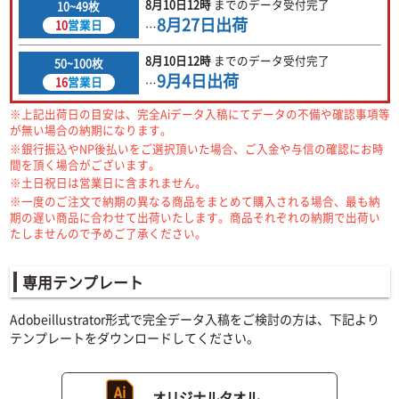
8月10日
12時
までの
データ受付完了
10~49枚
8月27日
出荷
10
営業日
…
8月10日
12時
までの
データ受付完了
50~100枚
9月4日
出荷
16
営業日
…
※上記出荷日の目安は、完全Aiデータ入稿にてデータの不備や確認事項等
が無い場合の納期になります。
※銀行振込やNP後払いをご選択頂いた場合、ご入金や与信の確認にお時
間を頂く場合がございます。
※土日祝日は営業日に含まれません。
※一度のご注文で納期の異なる商品をまとめて購入される場合、最も納
期の遅い商品に合わせて出荷いたします。商品それぞれの納期で出荷い
たしませんので予めご了承ください。
専用テンプレート
Adobeillustrator形式で完全データ入稿をご検討の方は、下記より
テンプレートをダウンロードしてください。
オリジナルタオル