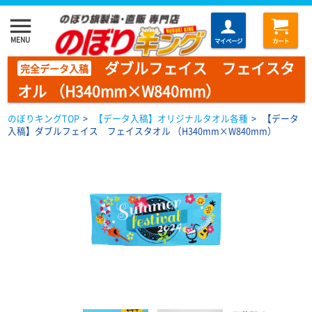
menu
MENU
マイページ
カート
ダブルフェイス フェイスタ
完全データ入稿
オル （H340mm×W840mm）
のぼりキングTOP
>
【データ入稿】オリジナルタオル各種
>
【データ
入稿】ダブルフェイス フェイスタオル （H340mm×W840mm）