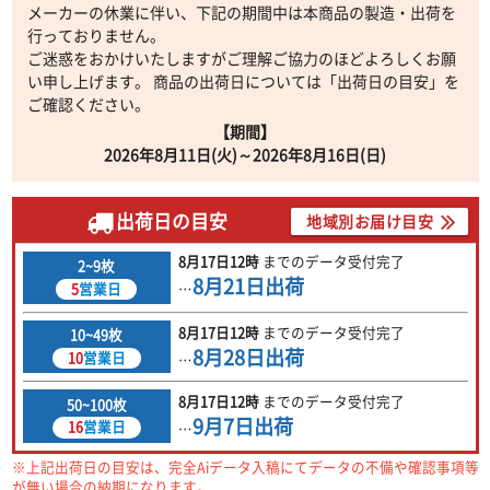
メーカーの休業に伴い、下記の期間中は本商品の製造・出荷を
行っておりません。
ご迷惑をおかけいたしますがご理解ご協力のほどよろしくお願
い申し上げます。 商品の出荷日については「出荷日の目安」を
ご確認ください。
【期間】
2026年8月11日(火)～2026年8月16日(日)
出荷日の目安
地域別お届け目安
8月17日
12時
までの
データ受付完了
2~9枚
8月21日
出荷
5
営業日
…
8月17日
12時
までの
データ受付完了
10~49枚
8月28日
出荷
10
営業日
…
8月17日
12時
までの
データ受付完了
50~100枚
9月7日
出荷
16
営業日
…
※上記出荷日の目安は、完全Aiデータ入稿にてデータの不備や確認事項等
が無い場合の納期になります。