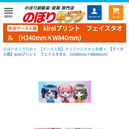
menu
MENU
マイページ
カート
kireiプリント フェイスタオ
完全データ入稿
ル （H340mm×W840mm）
のぼりキングTOP
>
【データ入稿】オリジナルタオル各種
>
【データ
入稿】kireiプリント フェイスタオル （H340mm×W840mm）