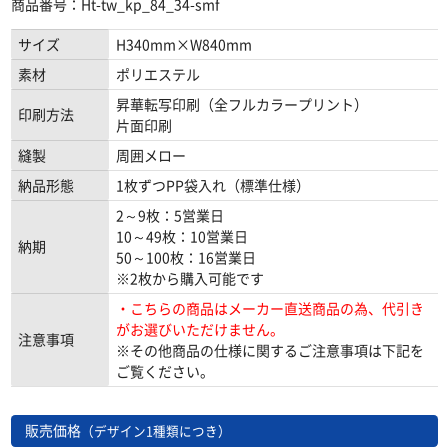
商品番号：Ht-tw_kp_84_34-smf
サイズ
H340mm×W840mm
素材
ポリエステル
昇華転写印刷（全フルカラープリント）
印刷方法
片面印刷
縫製
周囲メロー
納品形態
1枚ずつPP袋入れ（標準仕様）
2～9枚：5営業日
10～49枚：10営業日
納期
50～100枚：16営業日
※2枚から購入可能です
・こちらの商品はメーカー直送商品の為、代引き
がお選びいただけません。
注意事項
※その他商品の仕様に関するご注意事項は下記を
ご覧ください。
販売価格
（デザイン1種類につき）