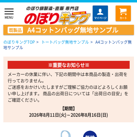
menu
MENU
マイページ
カート
A4コットンバッグ無地サンプル
既製品
のぼりキングTOP
>
トートバッグ無地サンプル
>
A4コットンバッグ無
地サンプル
※重要なお知らせ※
メーカーの休業に伴い、下記の期間中は本商品の製造・出荷を
行っておりません。
ご迷惑をおかけいたしますがご理解ご協力のほどよろしくお願
い申し上げます。 商品の出荷日については「出荷日の目安」を
ご確認ください。
【期間】
2026年8月11日(火)～2026年8月16日(日)