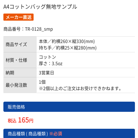
A4コットンバッグ無地サンプル
メーカー直送
商品番号：TR-0128_smp
本体／約横260×縦330(mm)
商品サイズ
持ち手／約横25×縦280(mm)
コットン
材質・仕様
厚さ：3.5oz
納期
3営業日
1個
最小発注数
※2個以上のご注文はお受けできかねます。
販売価格
165
税込
円
商品種類 ( 商品種類 )
※必須