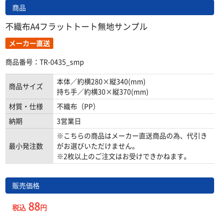
商品
不織布A4フラットトート無地サンプル
メーカー直送
商品番号：TR-0435_smp
本体／約横280×縦340(mm)
商品サイズ
持ち手／約横30×縦370(mm)
材質・仕様
不織布（PP）
納期
3営業日
※こちらの商品はメーカー直送商品の為、代引き
最小発注数
がお選びいただけません。
※2枚以上のご注文はお受けできかねます。
販売価格
88
税込
円