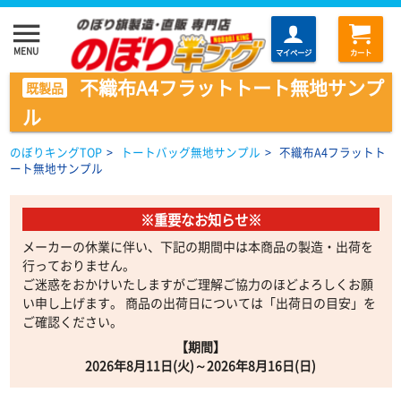
menu
MENU
マイページ
カート
不織布A4フラットトート無地サンプ
既製品
ル
のぼりキングTOP
>
トートバッグ無地サンプル
>
不織布A4フラットト
ート無地サンプル
※重要なお知らせ※
メーカーの休業に伴い、下記の期間中は本商品の製造・出荷を
行っておりません。
ご迷惑をおかけいたしますがご理解ご協力のほどよろしくお願
い申し上げます。 商品の出荷日については「出荷日の目安」を
ご確認ください。
【期間】
2026年8月11日(火)～2026年8月16日(日)