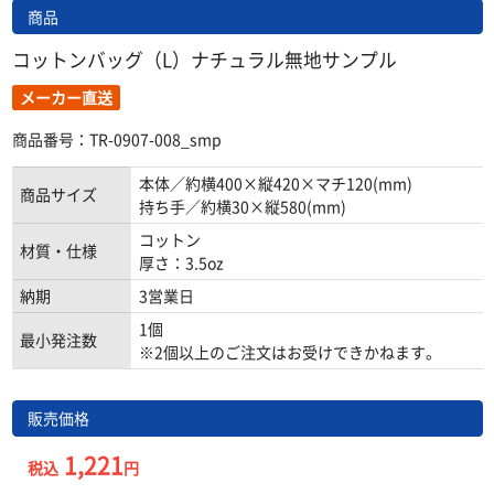
商品
コットンバッグ（L）ナチュラル無地サンプル
メーカー直送
商品番号：TR-0907-008_smp
本体／約横400×縦420×マチ120(mm)
商品サイズ
持ち手／約横30×縦580(mm)
コットン
材質・仕様
厚さ：3.5oz
納期
3営業日
1個
最小発注数
※2個以上のご注文はお受けできかねます。
販売価格
1,221
税込
円