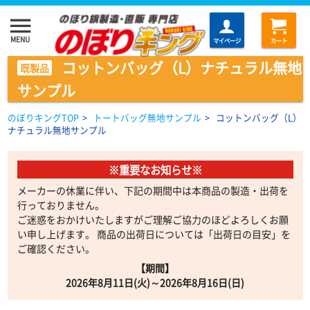
menu
MENU
マイページ
カート
コットンバッグ（L）ナチュラル無地
既製品
サンプル
のぼりキングTOP
>
トートバッグ無地サンプル
>
コットンバッグ（L）
ナチュラル無地サンプル
※重要なお知らせ※
メーカーの休業に伴い、下記の期間中は本商品の製造・出荷を
行っておりません。
ご迷惑をおかけいたしますがご理解ご協力のほどよろしくお願
い申し上げます。 商品の出荷日については「出荷日の目安」を
ご確認ください。
【期間】
2026年8月11日(火)～2026年8月16日(日)