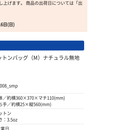
し上げます。 商品の出荷日については「出
16日(日)
ットンバッグ（M）ナチュラル無地
008_smp
体／約横360×370×マチ110(mm)
ち手／約横25×縦560(mm)
ットン
：3.5oz
営業日