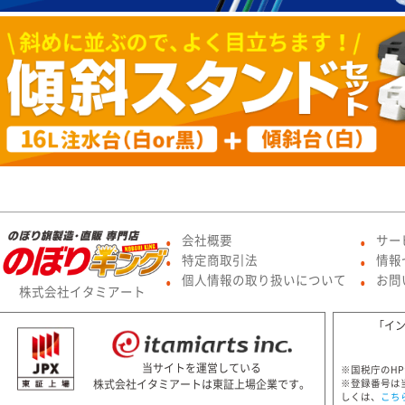
会社概要
サー
●
●
特定商取引法
情報
●
●
個人情報の取り扱いについて
お問
●
●
株式会社イタミアート
「イ
当サイトを運営している
※国税庁のH
株式会社イタミアートは東証上場企業です。
※登録番号は
しくは、
こち