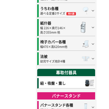
うちわ各種
選べる定番3サイズ
売れ筋
紙什器
幅 226×奥行146×
高さ355mm 他
椅子カバー各種
幅470×高620mm他
法被
幼児サイズ他計4種
幕取付器具
紐・吸盤・重し
バナースタンド
バナースタンド各種