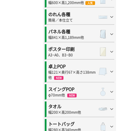
幅600×高1,200mm他
人気
のれん各種
簡易／本仕立て
パネル各種
幅841×高1,189mm他
ポスター印刷
A3~A0、B3~B0
卓上POP
幅121×奥行67×高さ138mm
他
NEW
スイングPOP
φ70mm他
NEW
タオル
幅200×高200mm他
トートバッグ
幅280×高340mm他