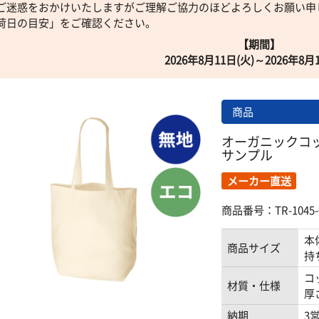
ご迷惑をおかけいたしますがご理解ご協力のほどよろしくお願い申
荷日の目安」をご確認ください。
【期間】
2026年8月11日(火)～2026年8月
商品
オーガニックコ
サンプル
メーカー直送
商品番号：TR-1045-
本
商品サイズ
持
コ
材質・仕様
厚さ
納期
3