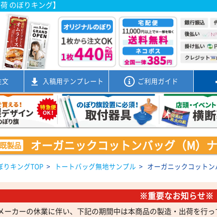
出荷 のぼりキング】
注文
入稿用
テンプレート
ご利用ガイド
オーガニックコットンバッグ（M）
既製品
ぼりキングTOP
>
トートバッグ無地サンプル
>
オーガニックコットン
※重要なお知らせ※
メーカーの休業に伴い、下記の期間中は本商品の製造・出荷を行っ