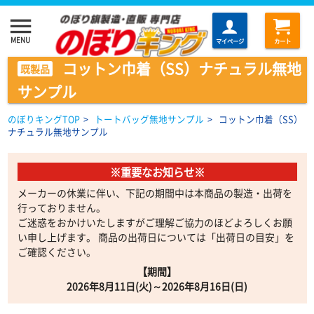
menu
MENU
マイページ
カート
コットン巾着（SS）ナチュラル無地
既製品
サンプル
のぼりキングTOP
>
トートバッグ無地サンプル
>
コットン巾着（SS）
ナチュラル無地サンプル
※重要なお知らせ※
メーカーの休業に伴い、下記の期間中は本商品の製造・出荷を
行っておりません。
ご迷惑をおかけいたしますがご理解ご協力のほどよろしくお願
い申し上げます。 商品の出荷日については「出荷日の目安」を
ご確認ください。
【期間】
2026年8月11日(火)～2026年8月16日(日)