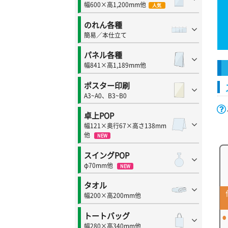
幅600×高1,200mm他
人気
のれん各種
簡易／本仕立て
パネル各種
幅841×高1,189mm他
ポスター印刷
A3~A0、B3~B0
卓上POP
幅121×奥行67×高さ138mm
他
NEW
スイングPOP
φ70mm他
NEW
タオル
幅200×高200mm他
トートバッグ
幅280×高340mm他