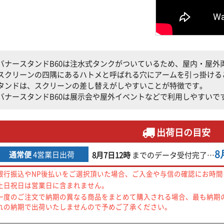
バナースタンドB60は注水式タンクがついているため、屋内・屋外
スクリーンの四隅にあるハトメと呼ばれる穴にアームを引っ掛ける
タンドは、スクリーンの差し替えがしやすいことが特徴です。
バナースタンドB60は展示会や屋外イベントなどで利用しやすいで
出荷日の目安
8
通常便
4営業日出荷
8月7日
12時
までの
データ受付完了
…
銀行振込やNP後払いをご選択頂いた場合、ご入金や与信の確認にお時
土日祝日は営業日に含まれません。
一度のご注文で納期の異なる商品をまとめて購入される場合、最も納期
れの納期で出荷いたしませんので予めご了承ください。