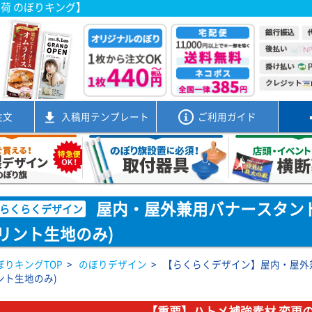
出荷 のぼりキング】
注文
入稿用
テンプレート
ご利用ガイド
屋内・屋外兼用バナースタンドB60
らくらくデザイン
リント生地のみ)
ぼりキングTOP
>
のぼりデザイン
>
【らくらくデザイン】屋内・屋外兼用バ
ント生地のみ)
【重要】ハトメ補強素材 変更