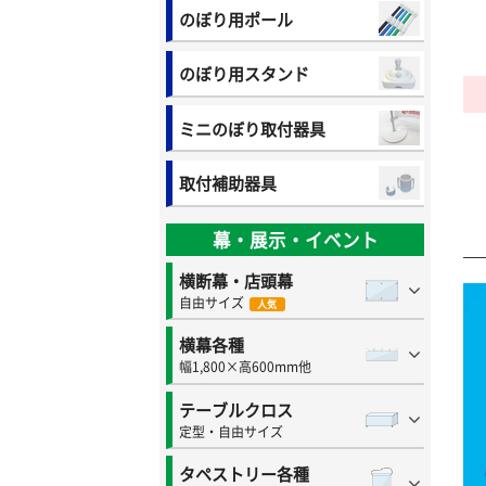
のぼり用ポール
のぼり用スタンド
ミニのぼり取付器具
取付補助器具
幕・展示・イベント
横断幕・店頭幕
自由サイズ
人気
横幕各種
幅1,800×高600mm他
テーブルクロス
定型・自由サイズ
タペストリー各種