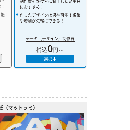
ザイ
制作費をかけずに制作したい場合
る！
におすすめ！
可能！
作ったデザインは保存可能！編集
や増刷が気軽にできる！
データ（デザイン）制作費
0
税込
円～
選択中
紙（マットラミ）