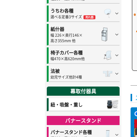
うちわ各種
選べる定番3サイズ
売れ筋
紙什器
幅 226×奥行146×
高さ355mm 他
椅子カバー各種
幅470×高620mm他
法被
幼児サイズ他計4種
幕取付器具
紐・吸盤・重し
バナースタンド
バナースタンド各種