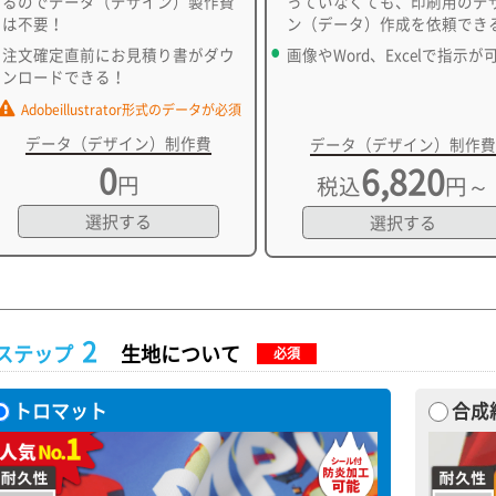
るのでデータ（デザイン）製作費
っていなくても、印刷用のデ
は不要！
ン（データ）作成を依頼でき
注文確定直前にお見積り書がダウ
画像やWord、Excelで指示が
ンロードできる！
Adobeillustrator形式のデータが必須
データ（デザイン）制作費
データ（デザイン）制作費
0
6,820
円
税込
円～
選択する
選択する
2
ステップ
生地について
必須
トロマット
合成