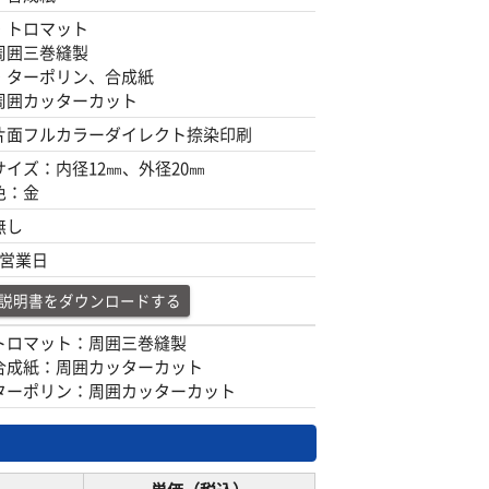
・トロマット
周囲三巻縫製
・ターポリン、合成紙
周囲カッターカット
片面フルカラーダイレクト捺染印刷
サイズ：内径12㎜、外径20㎜
色：金
無し
4営業日
説明書をダウンロードする
トロマット：周囲三巻縫製
合成紙：周囲カッターカット
ターポリン：周囲カッターカット