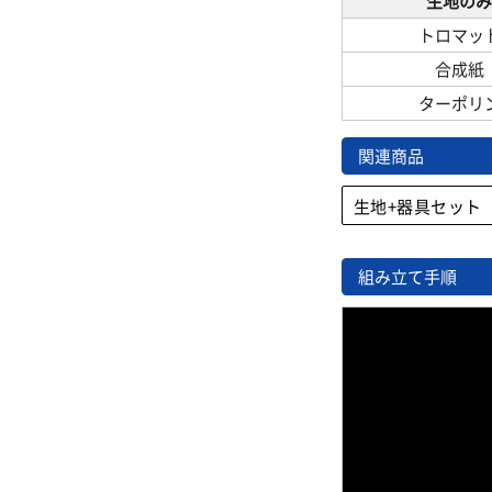
生地の
トロマッ
合成紙
ターポリ
関連商品
生地+器具セット
組み立て手順