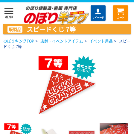
menu
MENU
マイページ
カート
スピードくじ 7等
既製品
のぼりキングTOP
>
店舗・イベントアイテム
>
イベント用品
>
スピー
ドくじ 7等