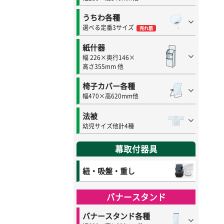
うちわ各種
選べる定番3サイズ
売れ筋
紙什器
幅 226×奥行146×
高さ355mm 他
椅子カバー各種
幅470×高620mm他
法被
幼児サイズ他計4種
幕取付器具
紐・吸盤・重し
バナースタンド
バナースタンド各種