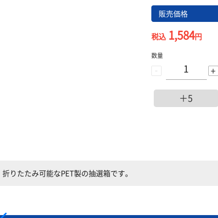
販売価格
1,584
税込
円
数量
-
+
＋5
折りたたみ可能なPET製の抽選箱です。