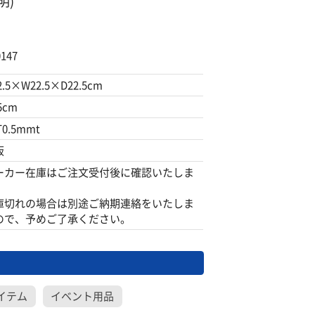
明)
147
2.5×W22.5×D22.5cm
5cm
T0.5mmt
板
ーカー在庫はご注文受付後に確認いたしま
。
庫切れの場合は別途ご納期連絡をいたしま
ので、予めご了承ください。
イテム
イベント用品