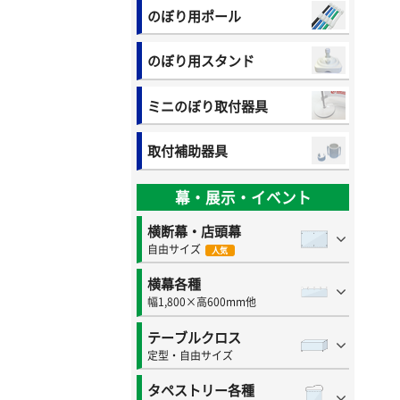
のぼり用ポール
のぼり用スタンド
ミニのぼり取付器具
取付補助器具
幕・展示・イベント
横断幕・店頭幕
自由サイズ
人気
横幕各種
幅1,800×高600mm他
テーブルクロス
定型・自由サイズ
タペストリー各種