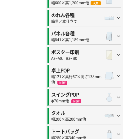
幅600×高1,200mm他
人気
のれん各種
簡易／本仕立て
パネル各種
幅841×高1,189mm他
ポスター印刷
A3~A0、B3~B0
卓上POP
幅121×奥行67×高さ138mm
他
NEW
スイングPOP
φ70mm他
NEW
タオル
幅200×高200mm他
トートバッグ
幅280×高340mm他