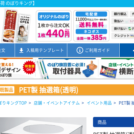
出荷 のぼりキング】
注文
入稿用
テンプレート
ご利用ガイド
PET製 抽選箱(透明)
既製品
ぼりキングTOP
>
店舗・イベントアイテム
>
イベント用品
>
PET製 
商品