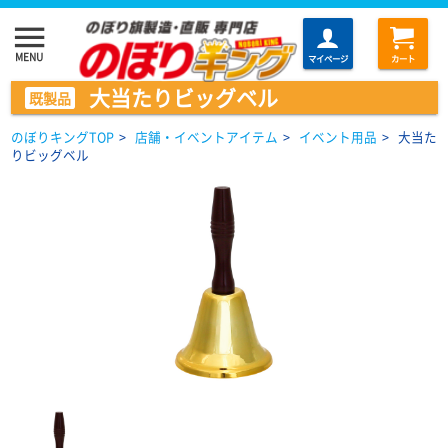
menu
MENU
マイページ
カート
大当たりビッグベル
既製品
のぼりキングTOP
>
店舗・イベントアイテム
>
イベント用品
>
大当た
りビッグベル