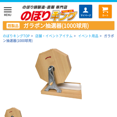
menu
MENU
マイページ
カート
ガラポン抽選器(1000球用)
既製品
のぼりキングTOP
>
店舗・イベントアイテム
>
イベント用品
>
ガラポ
ン抽選器(1000球用)