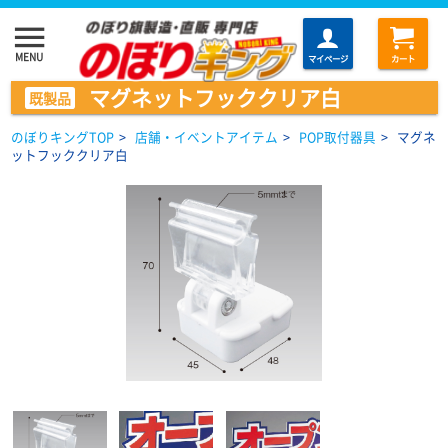
menu
MENU
マイページ
カート
マグネットフッククリア白
既製品
のぼりキングTOP
>
店舗・イベントアイテム
>
POP取付器具
>
マグネ
ットフッククリア白