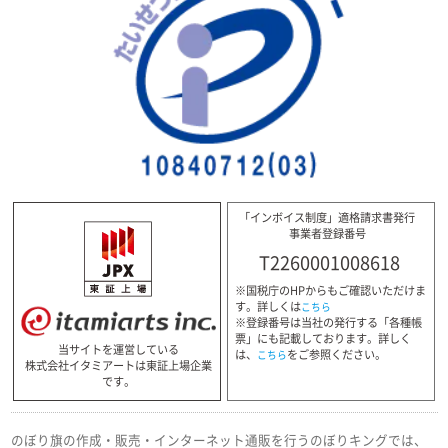
「インボイス制度」適格請求書発行
事業者登録番号
T2260001008618
※国税庁のHPからもご確認いただけま
す。詳しくは
こちら
※登録番号は当社の発行する「各種帳
票」にも記載しております。詳しく
当サイトを運営している
は、
をご参照ください。
こちら
株式会社イタミアートは東証上場企業
です。
のぼり旗の作成・販売・インターネット通販を行うのぼりキングでは、