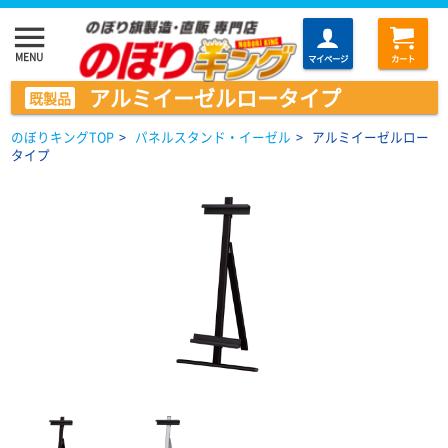
menu
MENU
マイページ
カート
アルミイーゼルロータイプ
既製品
のぼりキングTOP
>
パネルスタンド・イーゼル
>
アルミイーゼルロー
タイプ