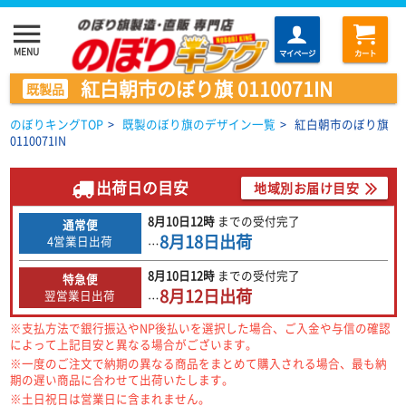
menu
MENU
マイページ
カート
紅白朝市のぼり旗 0110071IN
既製品
のぼりキングTOP
>
既製のぼり旗のデザイン一覧
>
紅白朝市のぼり旗
0110071IN
出荷日の目安
地域別お届け目安
8月10日
12時
までの
受付完了
通常便
8月18日
出荷
4営業日出荷
…
8月10日
12時
までの
受付完了
特急便
8月12日
出荷
翌営業日出荷
…
※支払方法で銀行振込やNP後払いを選択した場合、ご入金や与信の確認
によって上記目安と異なる場合がございます。
※一度のご注文で納期の異なる商品をまとめて購入される場合、最も納
期の遅い商品に合わせて出荷いたします。
※土日祝日は営業日に含まれません。