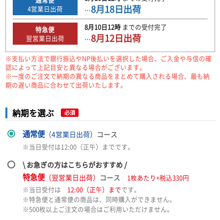
8月18日
出荷
4
営業日出荷
…
8月10日
12時
までの
受付完了
特急便
8月12日
出荷
翌営業日出荷
…
※支払い方法で銀行振込やNP後払いを選択した場合、ご入金や与信の確
認によって上記目安と異なる場合がございます。
※一度のご注文で納期の異なる商品をまとめて購入される場合、最も納
期の遅い商品に合わせて出荷いたします。
納期を選ぶ
必須
通常便
（4営業日出荷）
コース
※当日受付は12:00（正午）までです。
\ お急ぎの方はこちらがおすすめ /
特急便
（翌営業日出荷）
コース
1枚あたり+税込330円
※当日受付は
12:00（正午）まで
です。
※特急便と通常便の商品は、同時購入ができません。
※500枚以上ご注文の場合はご利用いただけません。