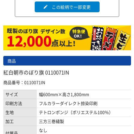
この絵柄で一部変更
edit
商品
紅白朝市のぼり旗 0110071IN
商品番号：0110071IN
サイズ
幅600mm×高さ1,800mm
印刷方法
フルカラーダイレクト捺染印刷
生地
テトロンポンジ（ポリエステル100％）
加工
三方三巻縫製
なし
付属品