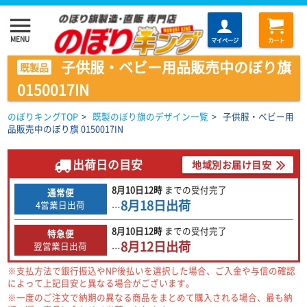
menu
MENU
マイページ
カート
子供服・ベビー用品販売中のぼり旗
既製品
0150017IN
のぼりキングTOP
>
既製のぼり旗のデザイン一覧
>
子供服・ベビー用
品販売中のぼり旗 0150017IN
出荷日の目安
地域別お届け目安
8月10日
12時
までの
受付完了
通常便
8月18日
出荷
4営業日出荷
…
8月10日
12時
までの
受付完了
特急便
8月12日
出荷
翌営業日出荷
…
※支払方法で銀行振込やNP後払いを選択した場合、ご入金や与信の確認
によって上記目安と異なる場合がございます。
※一度のご注文で納期の異なる商品をまとめて購入される場合、最も納