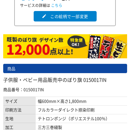
サービスの詳細は
こちら
この絵柄で一部変更
edit
商品
子供服・ベビー用品販売中のぼり旗 0150017IN
商品番号：0150017IN
サイズ
幅600mm×高さ1,800mm
印刷方法
フルカラーダイレクト捺染印刷
生地
テトロンポンジ（ポリエステル100％）
加工
三方三巻縫製