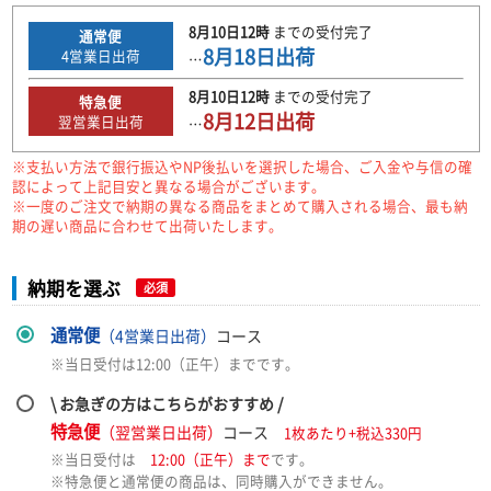
8月10日
12時
までの
受付完了
通常便
8月18日
出荷
4
営業日出荷
…
8月10日
12時
までの
受付完了
特急便
8月12日
出荷
翌営業日出荷
…
※支払い方法で銀行振込やNP後払いを選択した場合、ご入金や与信の確
認によって上記目安と異なる場合がございます。
※一度のご注文で納期の異なる商品をまとめて購入される場合、最も納
期の遅い商品に合わせて出荷いたします。
納期を選ぶ
必須
通常便
（4営業日出荷）
コース
※当日受付は12:00（正午）までです。
\ お急ぎの方はこちらがおすすめ /
特急便
（翌営業日出荷）
コース
1枚あたり+税込330円
※当日受付は
12:00（正午）まで
です。
※特急便と通常便の商品は、同時購入ができません。