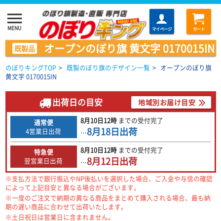
menu
MENU
マイページ
カート
オープンのぼり旗 黄文字 0170015IN
既製品
のぼりキングTOP
>
既製のぼり旗のデザイン一覧
>
オープンのぼり旗
黄文字 0170015IN
出荷日の目安
地域別お届け目安
8月10日
12時
までの
受付完了
通常便
8月18日
出荷
4営業日出荷
…
8月10日
12時
までの
受付完了
特急便
8月12日
出荷
翌営業日出荷
…
※支払方法で銀行振込やNP後払いを選択した場合、ご入金や与信の確認
によって上記目安と異なる場合がございます。
※一度のご注文で納期の異なる商品をまとめて購入される場合、最も納
期の遅い商品に合わせて出荷いたします。
※土日祝日は営業日に含まれません。