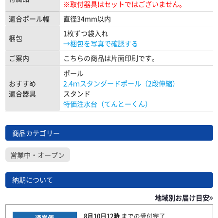
※取付器具はセットではございません。
適合ポール幅
直径34mm以内
1枚ずつ袋入れ
梱包
→梱包を写真で確認する
ご案内
こちらの商品は片面印刷です。
ポール
おすすめ
2.4ｍスタンダードポール（2段伸縮）
適合器具
スタンド
特価注水台（てんとーくん）
商品カテゴリー
営業中・オープン
納期について
地域別お届け目安
8月10日
12時
までの
受付完了
通常便