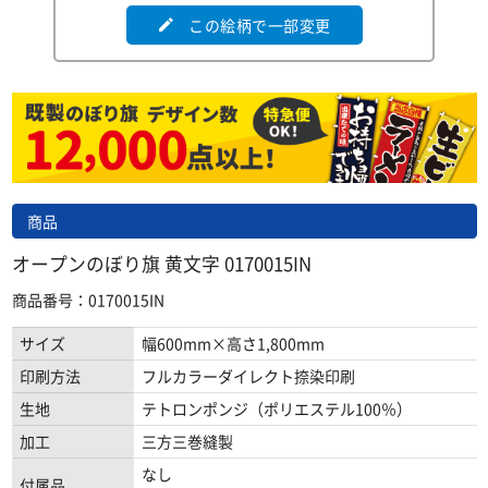
この絵柄で一部変更
edit
商品
オープンのぼり旗 黄文字 0170015IN
商品番号：0170015IN
サイズ
幅600mm×高さ1,800mm
印刷方法
フルカラーダイレクト捺染印刷
生地
テトロンポンジ（ポリエステル100％）
加工
三方三巻縫製
なし
付属品