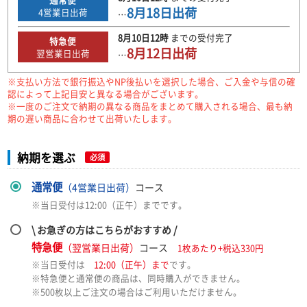
8月18日
出荷
4
営業日出荷
…
8月10日
12時
までの
受付完了
特急便
8月12日
出荷
翌営業日出荷
…
※支払い方法で銀行振込やNP後払いを選択した場合、ご入金や与信の確
認によって上記目安と異なる場合がございます。
※一度のご注文で納期の異なる商品をまとめて購入される場合、最も納
期の遅い商品に合わせて出荷いたします。
納期を選ぶ
必須
通常便
（4営業日出荷）
コース
※当日受付は12:00（正午）までです。
\ お急ぎの方はこちらがおすすめ /
特急便
（翌営業日出荷）
コース
1枚あたり+税込330円
※当日受付は
12:00（正午）まで
です。
※特急便と通常便の商品は、同時購入ができません。
※500枚以上ご注文の場合はご利用いただけません。