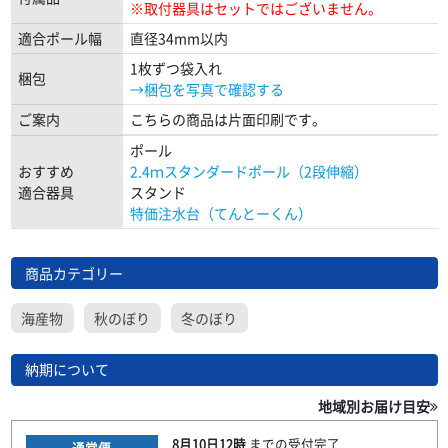
※取付器具はセットではございません。
適合ポール幅
直径34mm以内
1枚ずつ袋入れ
梱包
→梱包を写真で確認する
ご案内
こちらの商品は片面印刷です。
ポール
おすすめ
2.4ｍスタンダードポール（2段伸縮）
適合器具
スタンド
特価注水台（てんとーくん）
商品カテゴリー
海産物
秋のぼり
冬のぼり
納期について
地域別お届け目安
8月10日
12時
までの
受付完了
通常便