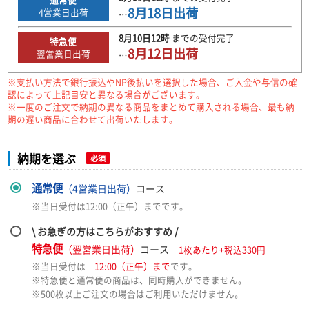
8月18日
出荷
4
営業日出荷
…
8月10日
12時
までの
受付完了
特急便
8月12日
出荷
翌営業日出荷
…
※支払い方法で銀行振込やNP後払いを選択した場合、ご入金や与信の確
認によって上記目安と異なる場合がございます。
※一度のご注文で納期の異なる商品をまとめて購入される場合、最も納
期の遅い商品に合わせて出荷いたします。
納期を選ぶ
必須
通常便
（4営業日出荷）
コース
※当日受付は12:00（正午）までです。
\ お急ぎの方はこちらがおすすめ /
特急便
（翌営業日出荷）
コース
1枚あたり+税込330円
※当日受付は
12:00（正午）まで
です。
※特急便と通常便の商品は、同時購入ができません。
※500枚以上ご注文の場合はご利用いただけません。