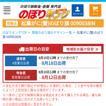
menu
MENU
マイページ
カート
松葉がに(蟹)のぼり旗 0090038IN
既製品
のぼりキングTOP
>
既製のぼり旗のデザイン一覧
>
松葉がに(蟹)のぼり
旗 0090038IN
出荷日の目安
地域別お届け目安
8月10日
12時
までの
受付完了
通常便
8月18日
出荷
4営業日出荷
…
8月10日
12時
までの
受付完了
特急便
8月12日
出荷
翌営業日出荷
…
※支払方法で銀行振込やNP後払いを選択した場合、ご入金や与信の確認
によって上記目安と異なる場合がございます。
※一度のご注文で納期の異なる商品をまとめて購入される場合、最も納
期の遅い商品に合わせて出荷いたします。
※土日祝日は営業日に含まれません。