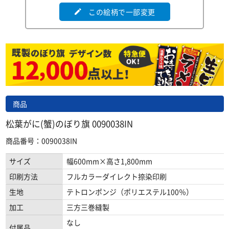
この絵柄で一部変更
edit
商品
松葉がに(蟹)のぼり旗 0090038IN
商品番号：0090038IN
サイズ
幅600mm×高さ1,800mm
印刷方法
フルカラーダイレクト捺染印刷
生地
テトロンポンジ（ポリエステル100％）
加工
三方三巻縫製
なし
付属品