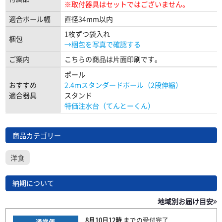
※取付器具はセットではございません。
適合ポール幅
直径34mm以内
1枚ずつ袋入れ
梱包
→梱包を写真で確認する
ご案内
こちらの商品は片面印刷です。
ポール
おすすめ
2.4ｍスタンダードポール（2段伸縮）
適合器具
スタンド
特価注水台（てんとーくん）
商品カテゴリー
洋食
納期について
地域別お届け目安
8月10日
12時
までの
受付完了
通常便