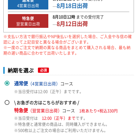
8月18日
出荷
4
営業日出荷
…
8月10日
12時
までの
受付完了
特急便
8月12日
出荷
翌営業日出荷
…
※支払い方法で銀行振込やNP後払いを選択した場合、ご入金や与信の確
認によって上記目安と異なる場合がございます。
※一度のご注文で納期の異なる商品をまとめて購入される場合、最も納
期の遅い商品に合わせて出荷いたします。
納期を選ぶ
必須
通常便
（4営業日出荷）
コース
※当日受付は12:00（正午）までです。
\ お急ぎの方はこちらがおすすめ /
特急便
（翌営業日出荷）
コース
1枚あたり+税込330円
※当日受付は
12:00（正午）まで
です。
※特急便と通常便の商品は、同時購入ができません。
※500枚以上ご注文の場合はご利用いただけません。