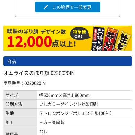
この絵柄で一部変更
edit
商品
オムライスのぼり旗 0220020IN
商品番号：0220020IN
サイズ
幅600mm×高さ1,800mm
印刷方法
フルカラーダイレクト捺染印刷
生地
テトロンポンジ（ポリエステル100％）
加工
三方三巻縫製
なし
付属品