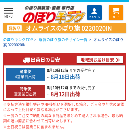
menu
MENU
マイページ
カート
オムライスのぼり旗 0220020IN
既製品
のぼりキングTOP
>
既製のぼり旗のデザイン一覧
>
オムライスのぼり
旗 0220020IN
出荷日の目安
地域別お届け目安
8月10日
12時
までの
受付完了
通常便
8月18日
出荷
4営業日出荷
…
8月10日
12時
までの
受付完了
特急便
8月12日
出荷
翌営業日出荷
…
※支払方法で銀行振込やNP後払いを選択した場合、ご入金や与信の確認
によって上記目安と異なる場合がございます。
※一度のご注文で納期の異なる商品をまとめて購入される場合、最も納
期の遅い商品に合わせて出荷いたします。
※土日祝日は営業日に含まれません。