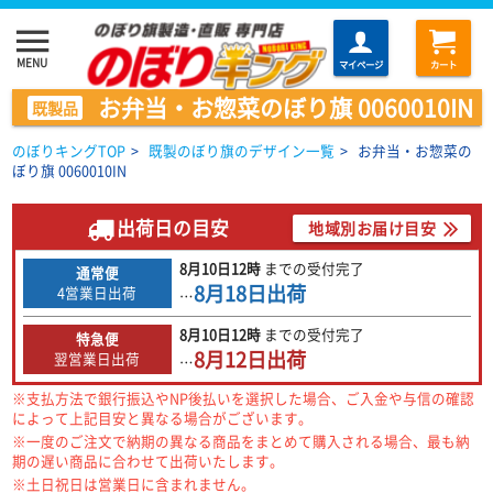
menu
MENU
マイページ
カート
お弁当・お惣菜のぼり旗 0060010IN
既製品
のぼりキングTOP
>
既製のぼり旗のデザイン一覧
>
お弁当・お惣菜の
ぼり旗 0060010IN
出荷日の目安
地域別お届け目安
8月10日
12時
までの
受付完了
通常便
8月18日
出荷
4営業日出荷
…
8月10日
12時
までの
受付完了
特急便
8月12日
出荷
翌営業日出荷
…
※支払方法で銀行振込やNP後払いを選択した場合、ご入金や与信の確認
によって上記目安と異なる場合がございます。
※一度のご注文で納期の異なる商品をまとめて購入される場合、最も納
期の遅い商品に合わせて出荷いたします。
※土日祝日は営業日に含まれません。