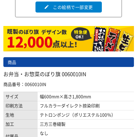
この絵柄で一部変更
edit
商品
お弁当・お惣菜のぼり旗 0060010IN
商品番号：0060010IN
サイズ
幅600mm×高さ1,800mm
印刷方法
フルカラーダイレクト捺染印刷
生地
テトロンポンジ（ポリエステル100％）
加工
三方三巻縫製
なし
付属品