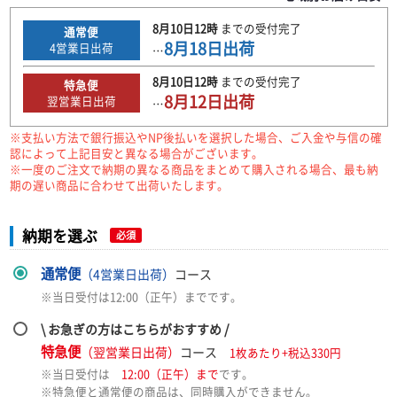
8月10日
12時
までの
受付完了
通常便
8月18日
出荷
4
営業日出荷
…
8月10日
12時
までの
受付完了
特急便
8月12日
出荷
翌営業日出荷
…
※支払い方法で銀行振込やNP後払いを選択した場合、ご入金や与信の確
認によって上記目安と異なる場合がございます。
※一度のご注文で納期の異なる商品をまとめて購入される場合、最も納
期の遅い商品に合わせて出荷いたします。
納期を選ぶ
必須
通常便
（4営業日出荷）
コース
※当日受付は12:00（正午）までです。
\ お急ぎの方はこちらがおすすめ /
特急便
（翌営業日出荷）
コース
1枚あたり+税込330円
※当日受付は
12:00（正午）まで
です。
※特急便と通常便の商品は、同時購入ができません。