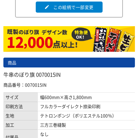
この絵柄で一部変更
edit
商品
牛串のぼり旗 0070015IN
商品番号：0070015IN
サイズ
幅600mm×高さ1,800mm
印刷方法
フルカラーダイレクト捺染印刷
生地
テトロンポンジ（ポリエステル100％）
加工
三方三巻縫製
なし
付属品