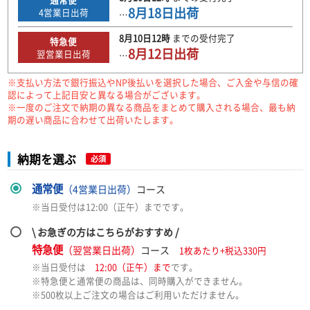
8月18日
出荷
4
営業日出荷
…
8月10日
12時
までの
受付完了
特急便
8月12日
出荷
翌営業日出荷
…
※支払い方法で銀行振込やNP後払いを選択した場合、ご入金や与信の確
認によって上記目安と異なる場合がございます。
※一度のご注文で納期の異なる商品をまとめて購入される場合、最も納
期の遅い商品に合わせて出荷いたします。
納期を選ぶ
必須
通常便
（4営業日出荷）
コース
※当日受付は12:00（正午）までです。
\ お急ぎの方はこちらがおすすめ /
特急便
（翌営業日出荷）
コース
1枚あたり+税込330円
※当日受付は
12:00（正午）まで
です。
※特急便と通常便の商品は、同時購入ができません。
※500枚以上ご注文の場合はご利用いただけません。