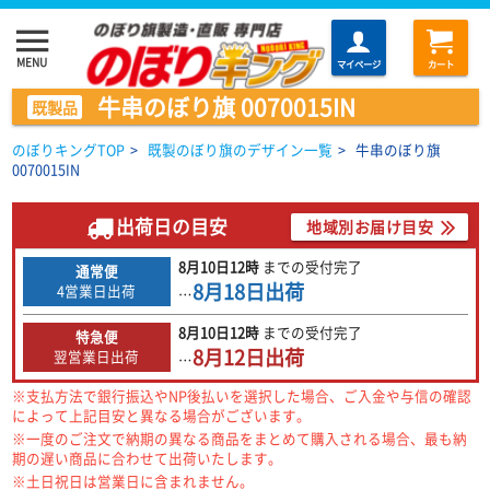
menu
MENU
マイページ
カート
牛串のぼり旗 0070015IN
既製品
のぼりキングTOP
>
既製のぼり旗のデザイン一覧
>
牛串のぼり旗
0070015IN
出荷日の目安
地域別お届け目安
8月10日
12時
までの
受付完了
通常便
8月18日
出荷
4営業日出荷
…
8月10日
12時
までの
受付完了
特急便
8月12日
出荷
翌営業日出荷
…
※支払方法で銀行振込やNP後払いを選択した場合、ご入金や与信の確認
によって上記目安と異なる場合がございます。
※一度のご注文で納期の異なる商品をまとめて購入される場合、最も納
期の遅い商品に合わせて出荷いたします。
※土日祝日は営業日に含まれません。