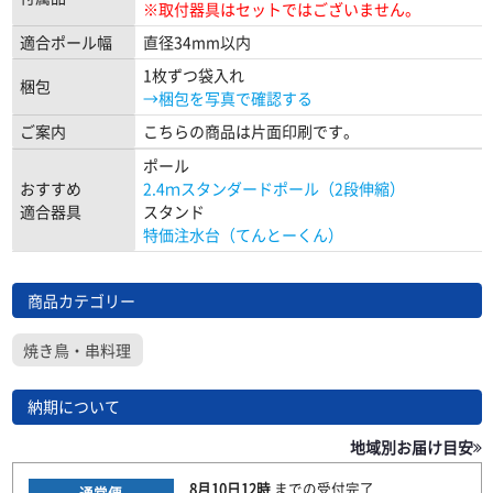
※取付器具はセットではございません。
適合ポール幅
直径34mm以内
1枚ずつ袋入れ
梱包
→梱包を写真で確認する
ご案内
こちらの商品は片面印刷です。
ポール
おすすめ
2.4ｍスタンダードポール（2段伸縮）
適合器具
スタンド
特価注水台（てんとーくん）
商品カテゴリー
焼き鳥・串料理
納期について
地域別お届け目安
8月10日
12時
までの
受付完了
通常便