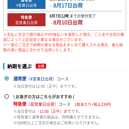
8月17日
出荷
4
営業日出荷
…
8月7日
12時
までの
受付完了
特急便
8月10日
出荷
翌営業日出荷
…
※支払い方法で銀行振込やNP後払いを選択した場合、ご入金や与信の確
認によって上記目安と異なる場合がございます。
※一度のご注文で納期の異なる商品をまとめて購入される場合、最も納
期の遅い商品に合わせて出荷いたします。
納期を選ぶ
必須
通常便
（4営業日出荷）
コース
※当日受付は12:00（正午）までです。
\ お急ぎの方はこちらがおすすめ /
特急便
（翌営業日出荷）
コース
1枚あたり+税込330円
※当日受付は
12:00（正午）まで
です。
※特急便と通常便の商品は、同時購入ができません。
※500枚以上ご注文の場合はご利用いただけません。