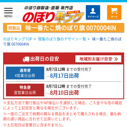
menu
MENU
マイページ
カート
味一番たこ焼のぼり旗 0070004IN
既製品
のぼりキングTOP
>
既製のぼり旗のデザイン一覧
>
味一番たこ焼のぼ
り旗 0070004IN
出荷日の目安
地域別お届け目安
8月7日
12時
までの
受付完了
通常便
8月17日
出荷
4営業日出荷
…
8月7日
12時
までの
受付完了
特急便
8月10日
出荷
翌営業日出荷
…
※支払方法で銀行振込やNP後払いを選択した場合、ご入金や与信の確認
によって上記目安と異なる場合がございます。
※一度のご注文で納期の異なる商品をまとめて購入される場合、最も納
期の遅い商品に合わせて出荷いたします。
※土日祝日は営業日に含まれません。