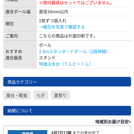
※取付器具はセットではございません。
適合ポール幅
直径34mm以内
1枚ずつ袋入れ
梱包
→梱包を写真で確認する
ご案内
こちらの商品は片面印刷です。
ポール
おすすめ
2.4ｍスタンダードポール（2段伸縮）
適合器具
スタンド
特価注水台（てんとーくん）
商品カテゴリー
屋台・軽食
七夕
夏祭り
納期について
地域別お届け目安
8月7日
12時
までの
受付完了
通常便