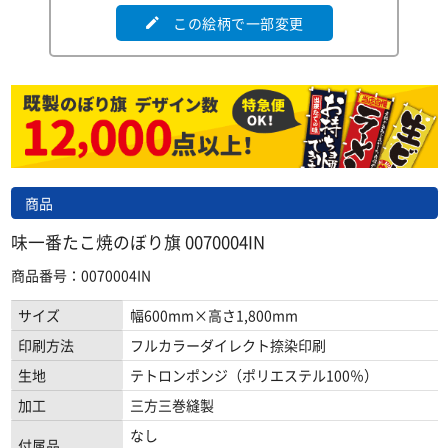
この絵柄で一部変更
edit
商品
味一番たこ焼のぼり旗 0070004IN
商品番号：0070004IN
サイズ
幅600mm×高さ1,800mm
印刷方法
フルカラーダイレクト捺染印刷
生地
テトロンポンジ（ポリエステル100％）
加工
三方三巻縫製
なし
付属品