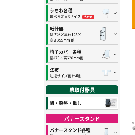
うちわ各種
選べる定番3サイズ
売れ筋
紙什器
幅 226×奥行146×
高さ355mm 他
椅子カバー各種
幅470×高620mm他
法被
幼児サイズ他計4種
幕取付器具
紐・吸盤・重し
バナースタンド
バナースタンド各種