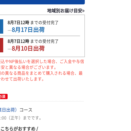
地域別お届け目安
8月7日
12時
までの
受付完了
8月17日
出荷
…
8月7日
12時
までの
受付完了
8月10日
出荷
…
振込やNP後払いを選択した場合、ご入金や与信
目安と異なる場合がございます。
期の異なる商品をまとめて購入される場合、最
合わせて出荷いたします。
必須
業日出荷）
コース
2:00（正午）までです。
はこちらがおすすめ /