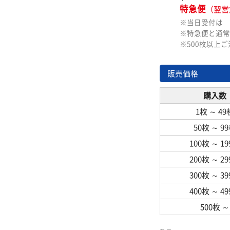
特急便
（翌営
※当日受付は
※特急便と通常
※500枚以上
販売価格
購入数
1枚
～
49
50枚
～
9
100枚
～
1
200枚
～
2
300枚
～
3
400枚
～
4
500枚
～