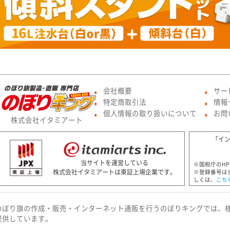
会社概要
サー
●
●
特定商取引法
情報
●
●
個人情報の取り扱いについて
お問
●
●
株式会社イタミアート
「イ
当サイトを運営している
※国税庁のH
株式会社イタミアートは東証上場企業です。
※登録番号は
しくは、
こち
のぼり旗の作成・販売・インターネット通販を行うのぼりキングでは、
提供しています。