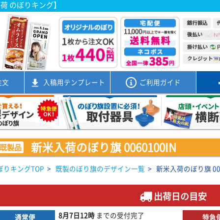
出荷 のぼりキング】
注文
入稿用
テンプレート
ご利用ガイド
新米入荷のぼり旗 0060100IN
既製品
ぼりキングTOP
>
既製のぼり旗のデザイン一覧
>
新米入荷のぼり旗 006
出荷日の目安
8月7日
12時
までの
受付完了
通常便
特急