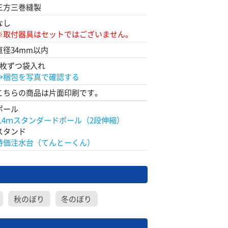
三方三巻縫製
なし
※取付器具はセットではございません。
直径34mm以内
1枚ずつ袋入れ
→梱包を写真で確認する
こちらの商品は片面印刷です。
ポール
2.4ｍスタンダードポール（2段伸縮）
スタンド
特価注水台（てんとーくん）
秋のぼり
冬のぼり