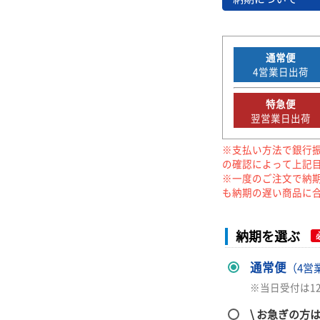
通常便
4
営業日出荷
特急便
翌営業日出荷
※支払い方法で銀行
の確認によって上記
※一度のご注文で納
も納期の遅い商品に
納期を選ぶ
通常便
（4営
※当日受付は1
\ お急ぎの方