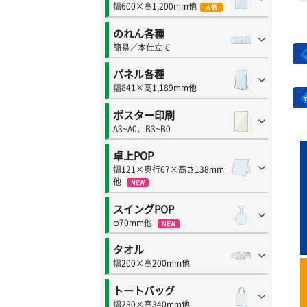
幅600×高1,200mm他
人気
のれん各種
簡易／本仕立て
パネル各種
幅841×高1,189mm他
ポスター印刷
A3~A0、B3~B0
卓上POP
幅121×奥行67×高さ138mm
他
NEW
スイングPOP
φ70mm他
NEW
タオル
幅200×高200mm他
トートバッグ
幅280×高340mm他