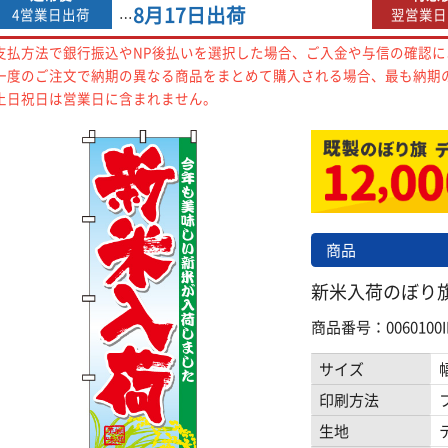
8月17日
出荷
4営業日出荷
翌営業日
…
支払方法で銀行振込やNP後払いを選択した場合、ご入金や与信の確認
一度のご注文で納期の異なる商品をまとめて購入される場合、最も納期
土日祝日は営業日に含まれません。
商品
新米入荷のぼり旗 0
商品番号：0060100I
サイズ
印刷方法
生地