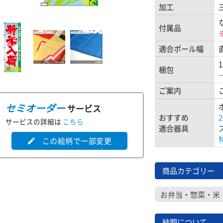
加工
付属品
適合ポール幅
梱包
ご案内
セミオーダー
サービス
おすすめ
サービスの詳細は
こちら
適合器具
この絵柄で一部変更
edit
商品カテゴリー
お弁当・惣菜・米
納期について