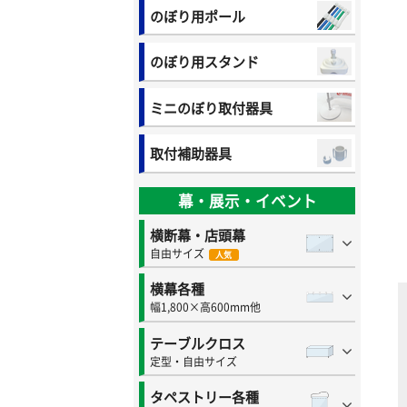
のぼり用ポール
のぼり用スタンド
ミニのぼり取付器具
取付補助器具
幕・展示・イベント
横断幕・店頭幕
自由サイズ
人気
横幕各種
幅1,800×高600mm他
テーブルクロス
定型・自由サイズ
タペストリー各種