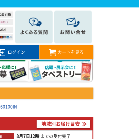
ログイン
カートを見る
0100IN
地域別お届け目安
8月7日
12時
までの
受付完了
便