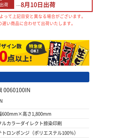
8月10日
出荷
出荷
…
によって上記目安と異なる場合がございます。
の遅い商品に合わせて出荷いたします。
060100IN
N
幅600mm×高さ1,800mm
フルカラーダイレクト捺染印刷
テトロンポンジ（ポリエステル100％）