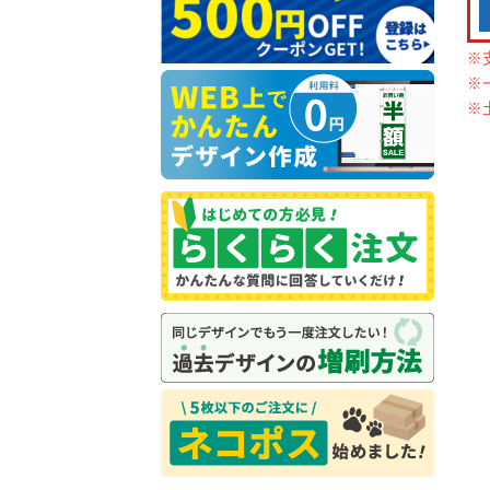
※
※
※