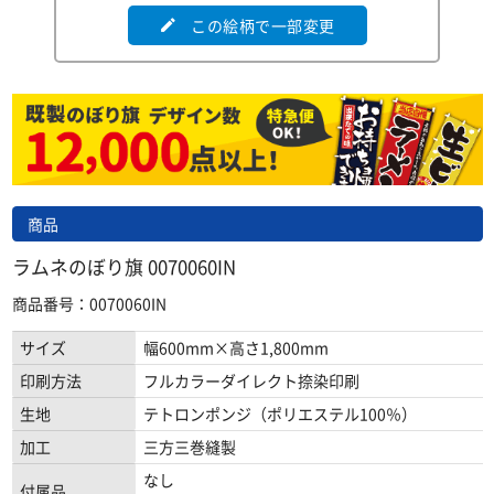
この絵柄で一部変更
edit
商品
ラムネのぼり旗 0070060IN
商品番号：0070060IN
サイズ
幅600mm×高さ1,800mm
印刷方法
フルカラーダイレクト捺染印刷
生地
テトロンポンジ（ポリエステル100％）
加工
三方三巻縫製
なし
付属品