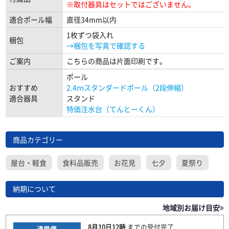
※取付器具はセットではございません。
適合ポール幅
直径34mm以内
1枚ずつ袋入れ
梱包
→梱包を写真で確認する
ご案内
こちらの商品は片面印刷です。
ポール
おすすめ
2.4ｍスタンダードポール（2段伸縮）
適合器具
スタンド
特価注水台（てんとーくん）
商品カテゴリー
屋台・軽食
食料品販売
お花見
七夕
夏祭り
納期について
地域別お届け目安
8月10日
12時
までの
受付完了
通常便