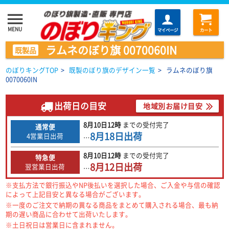
menu
MENU
マイページ
カート
ラムネのぼり旗 0070060IN
既製品
のぼりキングTOP
>
既製のぼり旗のデザイン一覧
>
ラムネのぼり旗
0070060IN
出荷日の目安
地域別お届け目安
8月10日
12時
までの
受付完了
通常便
8月18日
出荷
4営業日出荷
…
8月10日
12時
までの
受付完了
特急便
8月12日
出荷
翌営業日出荷
…
※支払方法で銀行振込やNP後払いを選択した場合、ご入金や与信の確認
によって上記目安と異なる場合がございます。
※一度のご注文で納期の異なる商品をまとめて購入される場合、最も納
期の遅い商品に合わせて出荷いたします。
※土日祝日は営業日に含まれません。