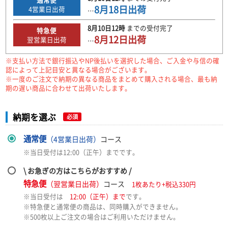
8月18日
出荷
4
営業日出荷
…
8月10日
12時
までの
受付完了
特急便
8月12日
出荷
翌営業日出荷
…
※支払い方法で銀行振込やNP後払いを選択した場合、ご入金や与信の確
認によって上記目安と異なる場合がございます。
※一度のご注文で納期の異なる商品をまとめて購入される場合、最も納
期の遅い商品に合わせて出荷いたします。
納期を選ぶ
必須
通常便
（4営業日出荷）
コース
※当日受付は12:00（正午）までです。
\ お急ぎの方はこちらがおすすめ /
特急便
（翌営業日出荷）
コース
1枚あたり+税込330円
※当日受付は
12:00（正午）まで
です。
※特急便と通常便の商品は、同時購入ができません。
※500枚以上ご注文の場合はご利用いただけません。