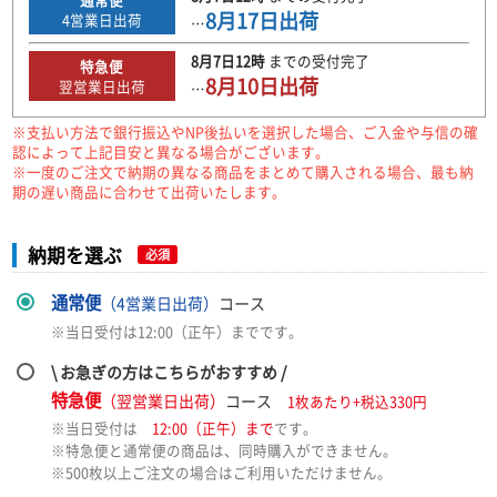
8月17日
出荷
4
営業日出荷
…
8月7日
12時
までの
受付完了
特急便
8月10日
出荷
翌営業日出荷
…
※支払い方法で銀行振込やNP後払いを選択した場合、ご入金や与信の確
認によって上記目安と異なる場合がございます。
※一度のご注文で納期の異なる商品をまとめて購入される場合、最も納
期の遅い商品に合わせて出荷いたします。
納期を選ぶ
必須
通常便
（4営業日出荷）
コース
※当日受付は12:00（正午）までです。
\ お急ぎの方はこちらがおすすめ /
特急便
（翌営業日出荷）
コース
1枚あたり+税込330円
※当日受付は
12:00（正午）まで
です。
※特急便と通常便の商品は、同時購入ができません。
※500枚以上ご注文の場合はご利用いただけません。