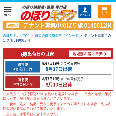
menu
MENU
マイページ
カート
テナント募集中のぼり旗 0140012IN
既製品
のぼりキングTOP
>
既製のぼり旗のデザイン一覧
>
テナント募集中の
ぼり旗 0140012IN
出荷日の目安
地域別お届け目安
8月7日
12時
までの
受付完了
通常便
8月17日
出荷
4営業日出荷
…
8月7日
12時
までの
受付完了
特急便
8月10日
出荷
翌営業日出荷
…
※支払方法で銀行振込やNP後払いを選択した場合、ご入金や与信の確認
によって上記目安と異なる場合がございます。
※一度のご注文で納期の異なる商品をまとめて購入される場合、最も納
期の遅い商品に合わせて出荷いたします。
※土日祝日は営業日に含まれません。