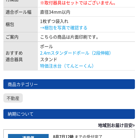
※取付器具はセットではございません。
適合ポール幅
直径34mm以内
1枚ずつ袋入れ
梱包
→梱包を写真で確認する
ご案内
こちらの商品は片面印刷です。
ポール
おすすめ
2.4ｍスタンダードポール（2段伸縮）
適合器具
スタンド
特価注水台（てんとーくん）
商品カテゴリー
不動産
納期について
地域別お届け目安
8月7日
12時
までの
受付完了
通常便