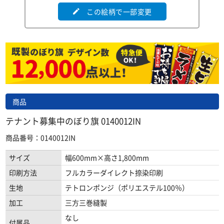
この絵柄で一部変更
edit
商品
テナント募集中のぼり旗 0140012IN
商品番号：0140012IN
サイズ
幅600mm×高さ1,800mm
印刷方法
フルカラーダイレクト捺染印刷
生地
テトロンポンジ（ポリエステル100％）
加工
三方三巻縫製
なし
付属品