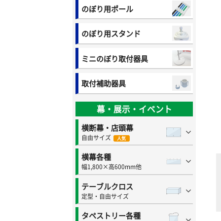
のぼり用ポール
のぼり用スタンド
ミニのぼり取付器具
取付補助器具
幕・展示・イベント
横断幕・店頭幕
自由サイズ
人気
横幕各種
幅1,800×高600mm他
テーブルクロス
定型・自由サイズ
タペストリー各種