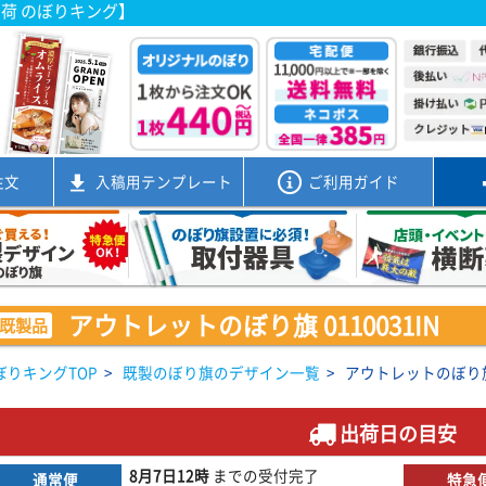
出荷 のぼりキング】
注文
入稿用
テンプレート
ご利用ガイド
アウトレットのぼり旗 0110031IN
既製品
ぼりキングTOP
>
既製のぼり旗のデザイン一覧
>
アウトレットのぼり旗 0
出荷日の目安
8月7日
12時
までの
受付完了
通常便
特急