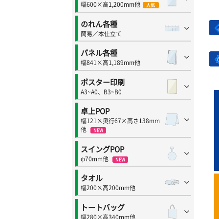
幅600×高1,200mm他
人気
のれん各種
簡易／本仕立て
パネル各種
幅841×高1,189mm他
ポスター印刷
A3~A0、B3~B0
卓上POP
幅121×奥行67×高さ138mm
他
NEW
スイングPOP
φ70mm他
NEW
タオル
幅200×高200mm他
トートバッグ
幅280×高340mm他