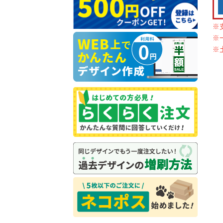
※
※
※