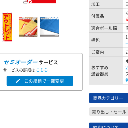
加工
付属品
適合ポール幅
梱包
ご案内
セミオーダー
サービス
おすすめ
サービスの詳細は
こちら
適合器具
この絵柄で一部変更
edit
商品カテゴリー
売り出し・セール
納期について