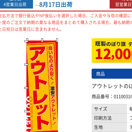
8月17日
出荷
4営業日出荷
翌営業日
…
支払方法で銀行振込やNP後払いを選択した場合、ご入金や与信の確認
一度のご注文で納期の異なる商品をまとめて購入される場合、最も納期
土日祝日は営業日に含まれません。
商品
アウトレットのぼり旗
商品番号：0110031I
サイズ
印刷方法
生地