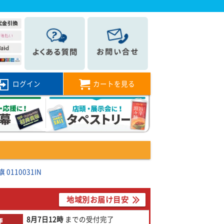
ログイン
カートを見る
110031IN
地域別お届け目安
8月7日
12時
までの
受付完了
便