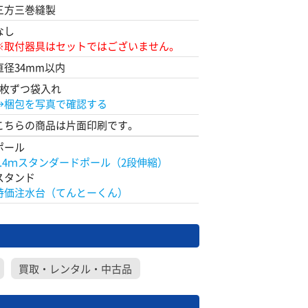
三方三巻縫製
なし
※取付器具はセットではございません。
直径34mm以内
1枚ずつ袋入れ
→梱包を写真で確認する
こちらの商品は片面印刷です。
ポール
2.4ｍスタンダードポール（2段伸縮）
スタンド
特価注水台（てんとーくん）
買取・レンタル・中古品