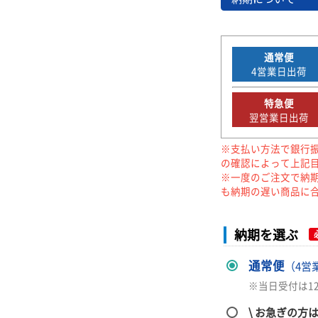
通常便
4
営業日出荷
特急便
翌営業日出荷
※支払い方法で銀行
の確認によって上記
※一度のご注文で納
も納期の遅い商品に
納期を選ぶ
通常便
（4営
※当日受付は1
\ お急ぎの方