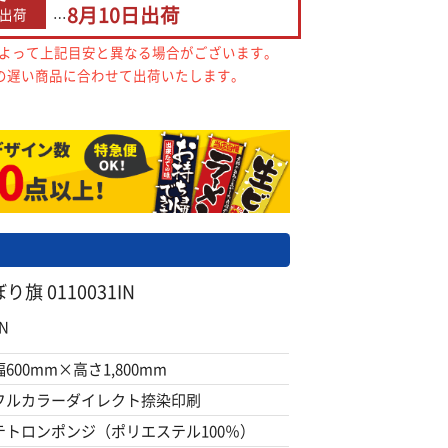
8月10日
出荷
出荷
…
によって上記目安と異なる場合がございます。
の遅い商品に合わせて出荷いたします。
 0110031IN
N
幅600mm×高さ1,800mm
フルカラーダイレクト捺染印刷
テトロンポンジ（ポリエステル100％）