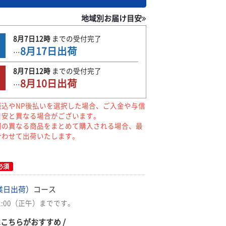
地域別お届け目安
8月7日
12時
までの
受付完了
8月17日
出荷
…
8月7日
12時
までの
受付完了
8月10日
出荷
…
振込やNP後払いを選択した場合、ご入金や与信
目安と異なる場合がございます。
期の異なる商品をまとめて購入される場合、最
合わせて出荷いたします。
必須
業日出荷）
コース
2:00（正午）までです。
はこちらがおすすめ /