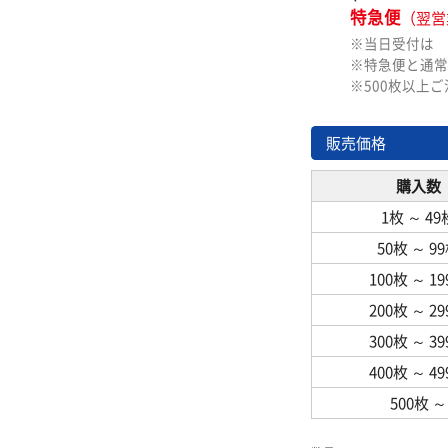
特急便
（翌営
※当日受付は
※特急便と通常
※500枚以上
販売価格
購入数
1枚
～
49
50枚
～
9
100枚
～
1
200枚
～
2
300枚
～
3
400枚
～
4
500枚
～