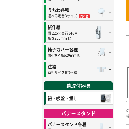
うちわ各種
選べる定番3サイズ
売れ筋
紙什器
幅 226×奥行146×
高さ355mm 他
椅子カバー各種
幅470×高620mm他
法被
幼児サイズ他計4種
幕取付器具
紐・吸盤・重し
バナースタンド
バナースタンド各種