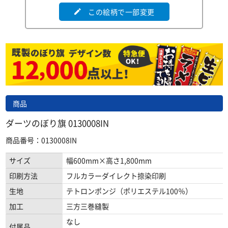
この絵柄で一部変更
edit
商品
ダーツのぼり旗 0130008IN
商品番号：0130008IN
サイズ
幅600mm×高さ1,800mm
印刷方法
フルカラーダイレクト捺染印刷
生地
テトロンポンジ（ポリエステル100％）
加工
三方三巻縫製
なし
付属品