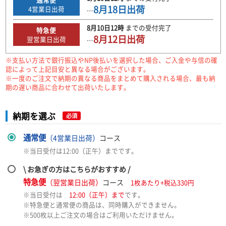
8月18日
出荷
4
営業日出荷
…
8月10日
12時
までの
受付完了
特急便
8月12日
出荷
翌営業日出荷
…
※支払い方法で銀行振込やNP後払いを選択した場合、ご入金や与信の確
認によって上記目安と異なる場合がございます。
※一度のご注文で納期の異なる商品をまとめて購入される場合、最も納
期の遅い商品に合わせて出荷いたします。
納期を選ぶ
必須
通常便
（4営業日出荷）
コース
※当日受付は12:00（正午）までです。
\ お急ぎの方はこちらがおすすめ /
特急便
（翌営業日出荷）
コース
1枚あたり+税込330円
※当日受付は
12:00（正午）まで
です。
※特急便と通常便の商品は、同時購入ができません。
※500枚以上ご注文の場合はご利用いただけません。