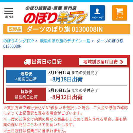
menu
MENU
マイページ
カート
ダーツのぼり旗 0130008IN
既製品
のぼりキングTOP
>
既製のぼり旗のデザイン一覧
>
ダーツのぼり旗
0130008IN
出荷日の目安
地域別お届け目安
8月10日
12時
までの
受付完了
通常便
8月18日
出荷
4営業日出荷
…
8月10日
12時
までの
受付完了
特急便
8月12日
出荷
翌営業日出荷
…
※支払方法で銀行振込やNP後払いを選択した場合、ご入金や与信の確認
によって上記目安と異なる場合がございます。
※一度のご注文で納期の異なる商品をまとめて購入される場合、最も納
期の遅い商品に合わせて出荷いたします。
※土日祝日は営業日に含まれません。