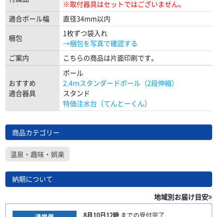
※取付器具はセットではございません。
適合ポール幅
直径34mm以内
1枚ずつ袋入れ
梱包
→梱包を写真で確認する
ご案内
こちらの商品は片面印刷です。
ポール
おすすめ
2.4ｍスタンダードポール（2段伸縮）
適合器具
スタンド
特価注水台（てんとーくん）
商品カテゴリー
温泉・趣味・娯楽
納期について
地域別お届け目安
8月10日
12時
までの
受付完了
通常便