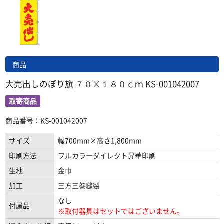
商品
大売出しのぼり旗 ７０×１８０ｃｍ KS-001042007
取寄商品
商品番号：KS-001042007
サイズ
幅700mm×高さ1,800mm
印刷方法
フルカラーダイレクト昇華印刷
生地
金巾
加工
三方三巻縫製
なし
付属品
※取付器具はセットではございません。