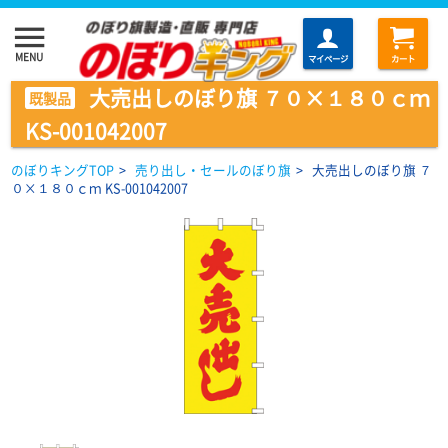
menu
MENU
マイページ
カート
大売出しのぼり旗 ７０×１８０ｃｍ
既製品
KS-001042007
のぼりキングTOP
>
売り出し・セールのぼり旗
>
大売出しのぼり旗 ７
０×１８０ｃｍ KS-001042007