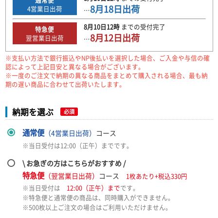
8月18日
出荷
4
営業日出荷
…
8月10日
12時
までの
受付完了
特急便
8月12日
出荷
翌営業日出荷
…
※支払い方法で銀行振込やNP後払いを選択した場合、ご入金や与信の確
認によって上記目安と異なる場合がございます。
※一度のご注文で納期の異なる商品をまとめて購入される場合、最も納
期の遅い商品に合わせて出荷いたします。
納期を選ぶ
必須
通常便
（4営業日出荷）
コース
※当日受付は12:00（正午）までです。
\ お急ぎの方はこちらがおすすめ /
特急便
（翌営業日出荷）
コース
1枚あたり+税込330円
※当日受付は
12:00（正午）まで
です。
※特急便と通常便の商品は、同時購入ができません。
※500枚以上ご注文の場合はご利用いただけません。