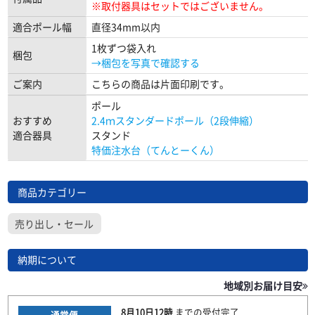
※取付器具はセットではございません。
適合ポール幅
直径34mm以内
1枚ずつ袋入れ
梱包
→梱包を写真で確認する
ご案内
こちらの商品は片面印刷です。
ポール
おすすめ
2.4ｍスタンダードポール（2段伸縮）
適合器具
スタンド
特価注水台（てんとーくん）
商品カテゴリー
売り出し・セール
納期について
地域別お届け目安
8月10日
12時
までの
受付完了
通常便