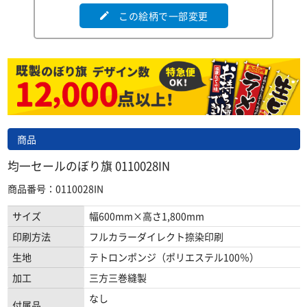
この絵柄で一部変更
edit
商品
均一セールのぼり旗 0110028IN
商品番号：0110028IN
サイズ
幅600mm×高さ1,800mm
印刷方法
フルカラーダイレクト捺染印刷
生地
テトロンポンジ（ポリエステル100％）
加工
三方三巻縫製
なし
付属品