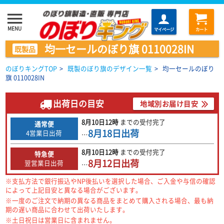
menu
MENU
マイページ
カート
均一セールのぼり旗 0110028IN
既製品
のぼりキングTOP
>
既製のぼり旗のデザイン一覧
>
均一セールのぼり
旗 0110028IN
出荷日の目安
地域別お届け目安
8月10日
12時
までの
受付完了
通常便
8月18日
出荷
4営業日出荷
…
8月10日
12時
までの
受付完了
特急便
8月12日
出荷
翌営業日出荷
…
※支払方法で銀行振込やNP後払いを選択した場合、ご入金や与信の確認
によって上記目安と異なる場合がございます。
※一度のご注文で納期の異なる商品をまとめて購入される場合、最も納
期の遅い商品に合わせて出荷いたします。
※土日祝日は営業日に含まれません。