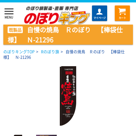
menu
MENU
マイページ
カート
自慢の焼鳥 Ｒのぼり 【棒袋仕
既製品
様】 Ｎ-21296
のぼりキングTOP
>
Rのぼり旗
>
自慢の焼鳥 Ｒのぼり 【棒袋仕
様】 Ｎ-21296