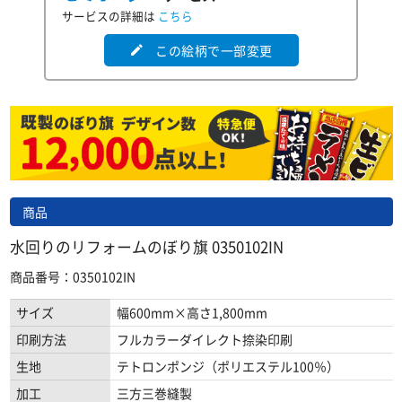
サービスの詳細は
こちら
この絵柄で一部変更
edit
商品
水回りのリフォームのぼり旗 0350102IN
商品番号：0350102IN
サイズ
幅600mm×高さ1,800mm
印刷方法
フルカラーダイレクト捺染印刷
生地
テトロンポンジ（ポリエステル100％）
加工
三方三巻縫製