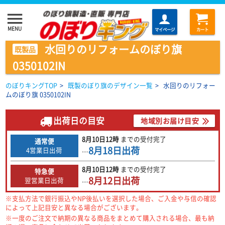
menu
MENU
マイページ
カート
水回りのリフォームのぼり旗
既製品
0350102IN
のぼりキングTOP
>
既製のぼり旗のデザイン一覧
>
水回りのリフォー
ムのぼり旗 0350102IN
出荷日の目安
地域別お届け目安
8月10日
12時
までの
受付完了
通常便
8月18日
出荷
4営業日出荷
…
8月10日
12時
までの
受付完了
特急便
8月12日
出荷
翌営業日出荷
…
※支払方法で銀行振込やNP後払いを選択した場合、ご入金や与信の確認
によって上記目安と異なる場合がございます。
※一度のご注文で納期の異なる商品をまとめて購入される場合、最も納