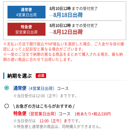
8月10日
12時
までの
受付完了
通常便
8月18日
出荷
4
営業日出荷
…
8月10日
12時
までの
受付完了
特急便
8月12日
出荷
翌営業日出荷
…
※支払い方法で銀行振込やNP後払いを選択した場合、ご入金や与信の確
認によって上記目安と異なる場合がございます。
※一度のご注文で納期の異なる商品をまとめて購入される場合、最も納
期の遅い商品に合わせて出荷いたします。
納期を選ぶ
必須
通常便
（4営業日出荷）
コース
※当日受付は12:00（正午）までです。
\ お急ぎの方はこちらがおすすめ /
特急便
（翌営業日出荷）
コース
1枚あたり+税込330円
※当日受付は
12:00（正午）まで
です。
※特急便と通常便の商品は、同時購入ができません。