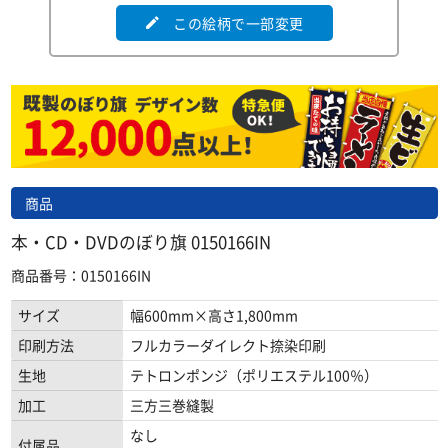
この絵柄で一部変更
edit
商品
本・CD・DVDのぼり旗 0150166IN
商品番号：0150166IN
サイズ
幅600mm×高さ1,800mm
印刷方法
フルカラーダイレクト捺染印刷
生地
テトロンポンジ（ポリエステル100％）
加工
三方三巻縫製
なし
付属品