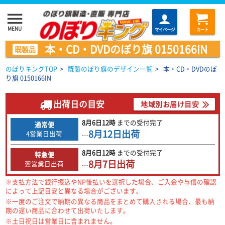
menu
MENU
マイページ
カート
本・CD・DVDのぼり旗 0150166IN
既製品
のぼりキングTOP
>
既製のぼり旗のデザイン一覧
>
本・CD・DVDのぼ
り旗 0150166IN
出荷日の目安
地域別お届け目安
8月6日
12時
までの
受付完了
通常便
8月12日
出荷
4営業日出荷
…
8月6日
12時
までの
受付完了
特急便
8月7日
出荷
翌営業日出荷
…
※支払方法で銀行振込やNP後払いを選択した場合、ご入金や与信の確認
によって上記目安と異なる場合がございます。
※一度のご注文で納期の異なる商品をまとめて購入される場合、最も納
期の遅い商品に合わせて出荷いたします。
※土日祝日は営業日に含まれません。