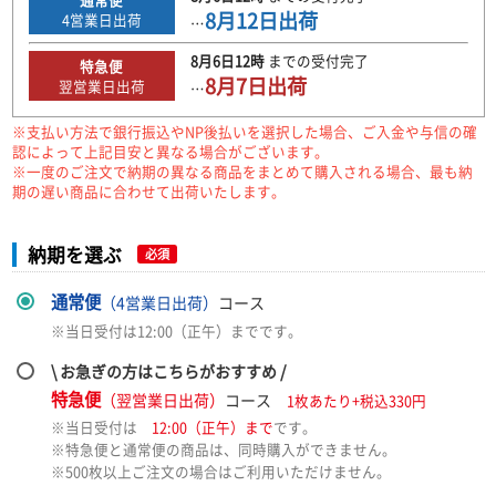
8月12日
出荷
4
営業日出荷
…
8月6日
12時
までの
受付完了
特急便
8月7日
出荷
翌営業日出荷
…
※支払い方法で銀行振込やNP後払いを選択した場合、ご入金や与信の確
認によって上記目安と異なる場合がございます。
※一度のご注文で納期の異なる商品をまとめて購入される場合、最も納
期の遅い商品に合わせて出荷いたします。
納期を選ぶ
必須
通常便
（4営業日出荷）
コース
※当日受付は12:00（正午）までです。
\ お急ぎの方はこちらがおすすめ /
特急便
（翌営業日出荷）
コース
1枚あたり+税込330円
※当日受付は
12:00（正午）まで
です。
※特急便と通常便の商品は、同時購入ができません。
※500枚以上ご注文の場合はご利用いただけません。