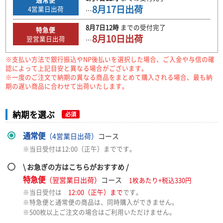
8月17日
出荷
4
営業日出荷
…
8月7日
12時
までの
受付完了
特急便
8月10日
出荷
翌営業日出荷
…
※支払い方法で銀行振込やNP後払いを選択した場合、ご入金や与信の確
認によって上記目安と異なる場合がございます。
※一度のご注文で納期の異なる商品をまとめて購入される場合、最も納
期の遅い商品に合わせて出荷いたします。
納期を選ぶ
必須
通常便
（4営業日出荷）
コース
※当日受付は12:00（正午）までです。
\ お急ぎの方はこちらがおすすめ /
特急便
（翌営業日出荷）
コース
1枚あたり+税込330円
※当日受付は
12:00（正午）まで
です。
※特急便と通常便の商品は、同時購入ができません。
※500枚以上ご注文の場合はご利用いただけません。