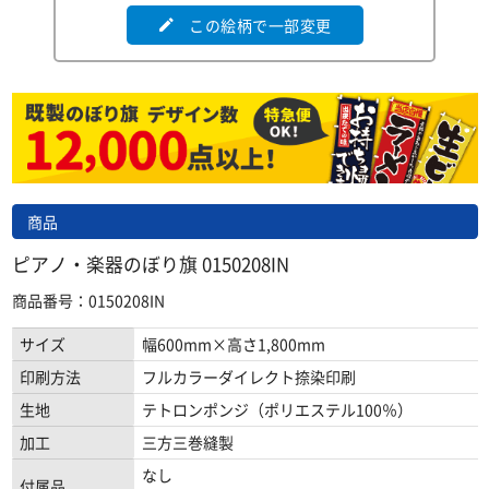
この絵柄で一部変更
edit
商品
ピアノ・楽器のぼり旗 0150208IN
商品番号：0150208IN
サイズ
幅600mm×高さ1,800mm
印刷方法
フルカラーダイレクト捺染印刷
生地
テトロンポンジ（ポリエステル100％）
加工
三方三巻縫製
なし
付属品