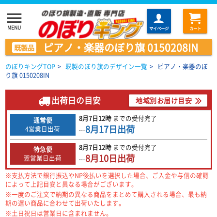
menu
MENU
マイページ
カート
ピアノ・楽器のぼり旗 0150208IN
既製品
のぼりキングTOP
>
既製のぼり旗のデザイン一覧
>
ピアノ・楽器のぼ
り旗 0150208IN
出荷日の目安
地域別お届け目安
8月7日
12時
までの
受付完了
通常便
8月17日
出荷
4営業日出荷
…
8月7日
12時
までの
受付完了
特急便
8月10日
出荷
翌営業日出荷
…
※支払方法で銀行振込やNP後払いを選択した場合、ご入金や与信の確認
によって上記目安と異なる場合がございます。
※一度のご注文で納期の異なる商品をまとめて購入される場合、最も納
期の遅い商品に合わせて出荷いたします。
※土日祝日は営業日に含まれません。