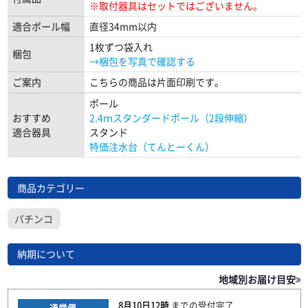
※取付器具はセットではございません。
適合ポール幅
直径34mm以内
1枚ずつ袋入れ
梱包
→梱包を写真で確認する
ご案内
こちらの商品は片面印刷です。
ポール
おすすめ
2.4ｍスタンダードポール（2段伸縮）
適合器具
スタンド
特価注水台（てんとーくん）
商品カテゴリー
パチンコ
納期について
地域別お届け目安
8月10日
12時
までの
受付完了
通常便