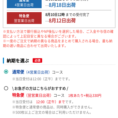
8月18日
出荷
4
営業日出荷
…
8月10日
12時
までの
受付完了
特急便
8月12日
出荷
翌営業日出荷
…
※支払い方法で銀行振込やNP後払いを選択した場合、ご入金や与信の確
認によって上記目安と異なる場合がございます。
※一度のご注文で納期の異なる商品をまとめて購入される場合、最も納
期の遅い商品に合わせて出荷いたします。
納期を選ぶ
必須
通常便
（4営業日出荷）
コース
※当日受付は12:00（正午）までです。
\ お急ぎの方はこちらがおすすめ /
特急便
（翌営業日出荷）
コース
1枚あたり+税込330円
※当日受付は
12:00（正午）まで
です。
※特急便と通常便の商品は、同時購入ができません。
※500枚以上ご注文の場合はご利用いただけません。