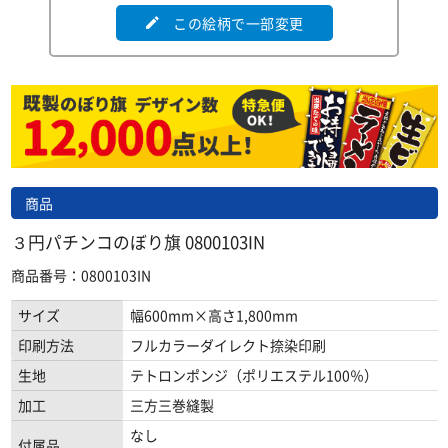
この絵柄で一部変更
edit
商品
３円パチンコのぼり旗 0800103IN
商品番号：0800103IN
サイズ
幅600mm×高さ1,800mm
印刷方法
フルカラーダイレクト捺染印刷
生地
テトロンポンジ（ポリエステル100％）
加工
三方三巻縫製
なし
付属品