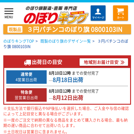
menu
MENU
マイページ
カート
３円パチンコのぼり旗 0800103IN
既製品
のぼりキングTOP
>
既製のぼり旗のデザイン一覧
>
３円パチンコのぼ
り旗 0800103IN
出荷日の目安
地域別お届け目安
8月10日
12時
までの
受付完了
通常便
8月18日
出荷
4営業日出荷
…
8月10日
12時
までの
受付完了
特急便
8月12日
出荷
翌営業日出荷
…
※支払方法で銀行振込やNP後払いを選択した場合、ご入金や与信の確認
によって上記目安と異なる場合がございます。
※一度のご注文で納期の異なる商品をまとめて購入される場合、最も納
期の遅い商品に合わせて出荷いたします。
※土日祝日は営業日に含まれません。