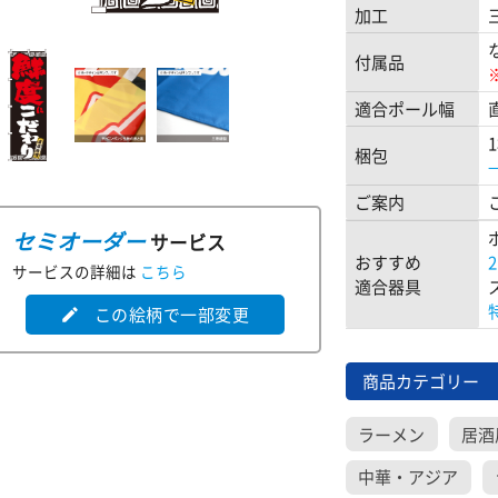
加工
付属品
適合ポール幅
梱包
ご案内
セミオーダー
サービス
おすすめ
サービスの詳細は
こちら
適合器具
この絵柄で一部変更
edit
商品カテゴリー
ラーメン
居酒
中華・アジア