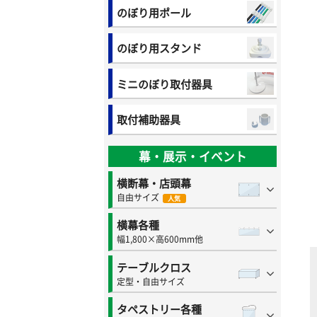
のぼり用ポール
のぼり用スタンド
ミニのぼり取付器具
取付補助器具
幕・展示・イベント
横断幕・店頭幕
自由サイズ
人気
横幕各種
幅1,800×高600mm他
テーブルクロス
定型・自由サイズ
タペストリー各種