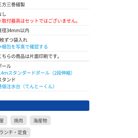
三方三巻縫製
なし
※取付器具はセットではございません。
直径34mm以内
1枚ずつ袋入れ
→梱包を写真で確認する
こちらの商品は片面印刷です。
ポール
2.4ｍスタンダードポール（2段伸縮）
スタンド
特価注水台（てんとーくん）
屋
焼肉
海産物
ランチ・定食