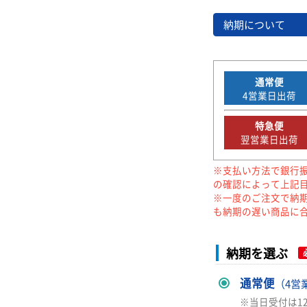
納期について
通常便
4
営業日出荷
特急便
翌営業日出荷
※支払い方法で銀行
の確認によって上記
※一度のご注文で納
も納期の遅い商品に
納期を選ぶ
通常便
（4営
※当日受付は1