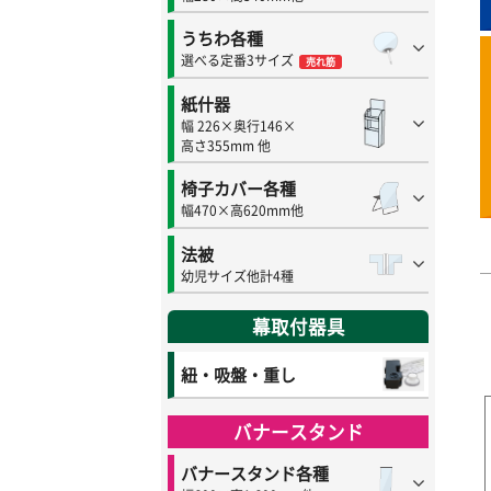
うちわ各種
選べる定番3サイズ
売れ筋
紙什器
幅 226×奥行146×
高さ355mm 他
椅子カバー各種
幅470×高620mm他
法被
幼児サイズ他計4種
幕取付器具
紐・吸盤・重し
バナースタンド
バナースタンド各種