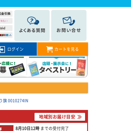
ログイン
カートを見る
0010274IN
地域別お届け目安
8月10日
12時
までの
受付完了
便