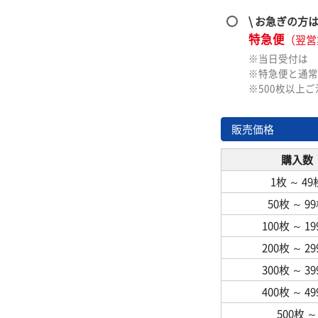
\ お急ぎの方
特急便
（翌営
※当日受付は
※特急便と通常
※500枚以上
販売価格
購入数
1枚
～
49
50枚
～
9
100枚
～
1
200枚
～
2
300枚
～
3
400枚
～
4
500枚
～