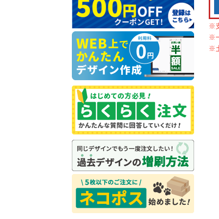
※
※
※