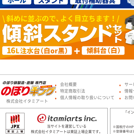
会社概要
サー
●
●
特定商取引法
情報
●
●
個人情報の取り扱いについて
お問
●
●
株式会社イタミアート
「イ
当サイトを運営している
※国税庁のH
株式会社イタミアートは東証上場企業です。
※登録番号は