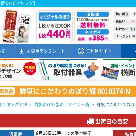
出荷 のぼりキング】
注文
入稿用
テンプレート
ご利用ガイド
鮮度にこだわりのぼり旗 0010274IN
既製品
ぼりキングTOP
>
既製のぼり旗のデザイン一覧
>
鮮度にこだわりのぼり旗 
出荷日の目安
8月10日
12時
までの
受付完了
通常便
特急