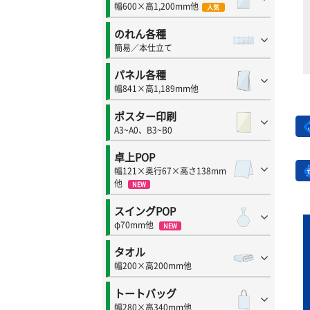
幅600×高1,200mm他
人気
のれん各種
簡易／本仕立て
パネル各種
幅841×高1,189mm他
ポスター印刷
A3~A0、B3~B0
卓上POP
幅121×奥行67×高さ138mm
他
NEW
スイングPOP
φ70mm他
NEW
タオル
幅200×高200mm他
トートバッグ
幅280×高340mm他