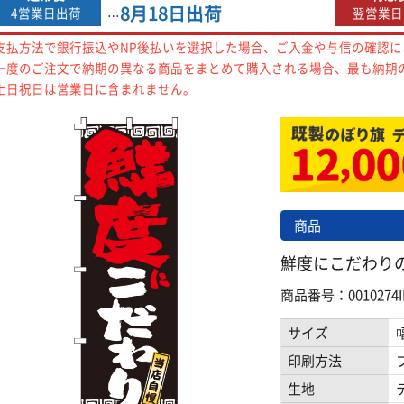
8月18日
出荷
4営業日出荷
翌営業日
…
支払方法で銀行振込やNP後払いを選択した場合、ご入金や与信の確認
一度のご注文で納期の異なる商品をまとめて購入される場合、最も納期
土日祝日は営業日に含まれません。
商品
鮮度にこだわりのぼ
商品番号：0010274I
サイズ
印刷方法
生地