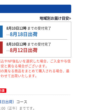
地域別お届け目安
8月10日
12時
までの
受付完了
8月18日
出荷
…
8月10日
12時
までの
受付完了
8月12日
出荷
…
振込やNP後払いを選択した場合、ご入金や与信
目安と異なる場合がございます。
期の異なる商品をまとめて購入される場合、最
合わせて出荷いたします。
必須
業日出荷）
コース
2:00（正午）までです。