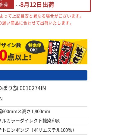
8月12日
出荷
出荷
…
によって上記目安と異なる場合がございます。
の遅い商品に合わせて出荷いたします。
り旗 0010274IN
N
幅600mm×高さ1,800mm
フルカラーダイレクト捺染印刷
テトロンポンジ（ポリエステル100％）