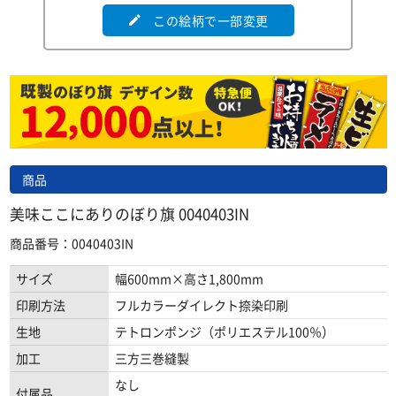
この絵柄で一部変更
edit
商品
美味ここにありのぼり旗 0040403IN
商品番号：0040403IN
サイズ
幅600mm×高さ1,800mm
印刷方法
フルカラーダイレクト捺染印刷
生地
テトロンポンジ（ポリエステル100％）
加工
三方三巻縫製
なし
付属品