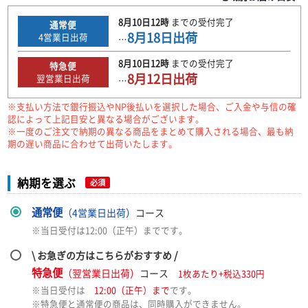
8月10日
12時
までの
受付完了
通常便
8月18日
出荷
4
営業日出荷
…
8月10日
12時
までの
受付完了
特急便
8月12日
出荷
翌営業日出荷
…
※支払い方法で銀行振込やNP後払いを選択した場合、ご入金や与信の確
認によって上記目安と異なる場合がございます。
※一度のご注文で納期の異なる商品をまとめて購入される場合、最も納
期の遅い商品に合わせて出荷いたします。
納期を選ぶ
必須
通常便
（4営業日出荷）
コース
※当日受付は12:00（正午）までです。
\ お急ぎの方はこちらがおすすめ /
特急便
（翌営業日出荷）
コース
1枚あたり+税込330円
※当日受付は
12:00（正午）まで
です。
※特急便と通常便の商品は、同時購入ができません。