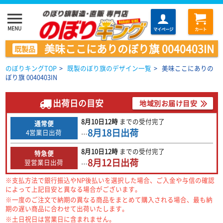
menu
MENU
マイページ
カート
美味ここにありのぼり旗 0040403IN
既製品
のぼりキングTOP
>
既製のぼり旗のデザイン一覧
>
美味ここにありの
ぼり旗 0040403IN
出荷日の目安
地域別お届け目安
8月10日
12時
までの
受付完了
通常便
8月18日
出荷
4営業日出荷
…
8月10日
12時
までの
受付完了
特急便
8月12日
出荷
翌営業日出荷
…
※支払方法で銀行振込やNP後払いを選択した場合、ご入金や与信の確認
によって上記目安と異なる場合がございます。
※一度のご注文で納期の異なる商品をまとめて購入される場合、最も納
期の遅い商品に合わせて出荷いたします。
※土日祝日は営業日に含まれません。