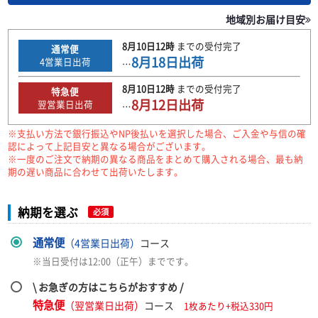
地域別お届け目安
8月10日
12時
までの
受付完了
通常便
8月18日
出荷
4
営業日出荷
…
8月10日
12時
までの
受付完了
特急便
8月12日
出荷
翌営業日出荷
…
※支払い方法で銀行振込やNP後払いを選択した場合、ご入金や与信の確
認によって上記目安と異なる場合がございます。
※一度のご注文で納期の異なる商品をまとめて購入される場合、最も納
期の遅い商品に合わせて出荷いたします。
納期を選ぶ
必須
通常便
（4営業日出荷）
コース
※当日受付は12:00（正午）までです。
\ お急ぎの方はこちらがおすすめ /
特急便
（翌営業日出荷）
コース
1枚あたり+税込330円