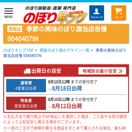
menu
MENU
マイページ
カート
季節の美味のぼり旗当店自慢
既製品
0040407IN
のぼりキングTOP
>
既製のぼり旗のデザイン一覧
>
季節の美味のぼり
旗当店自慢 0040407IN
出荷日の目安
地域別お届け目安
8月10日
12時
までの
受付完了
通常便
8月18日
出荷
4営業日出荷
…
8月10日
12時
までの
受付完了
特急便
8月12日
出荷
翌営業日出荷
…
※支払方法で銀行振込やNP後払いを選択した場合、ご入金や与信の確認
によって上記目安と異なる場合がございます。
※一度のご注文で納期の異なる商品をまとめて購入される場合、最も納