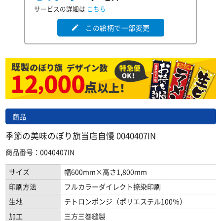
サービスの詳細は
こちら
この絵柄で一部変更
edit
商品
季節の美味のぼり旗当店自慢 0040407IN
商品番号：0040407IN
サイズ
幅600mm×高さ1,800mm
印刷方法
フルカラーダイレクト捺染印刷
生地
テトロンポンジ（ポリエステル100％）
加工
三方三巻縫製