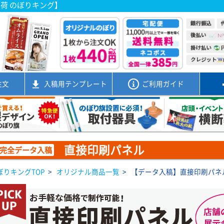
出荷 のぼりキング】
注文
入稿用
テンプレート
ご利用ガイド
直接印刷パネル
完全データ入稿
ぼりキングTOP
>
オリジナル商品一覧
>
【データ入稿】直接印刷パネ