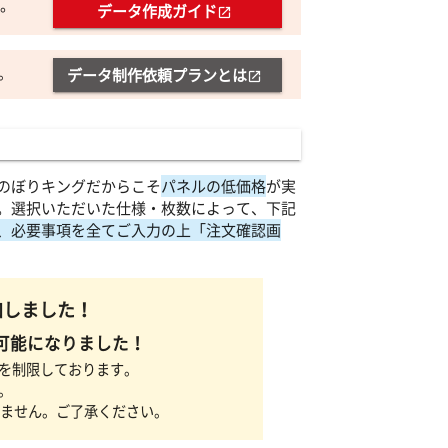
。
データ作成ガイド
open_in_new
。
データ制作依頼プランとは
open_in_new
のぼりキングだからこそ
パネルの低価格
が実
。選択いただいた仕様・枚数によって、下記
、必要事項を全てご入力の上「注文確認画
加しました！
可能になりました！
を制限しております。
。
きません。ご了承ください。