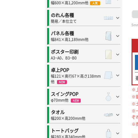
幅600×高1,200mm他
人気
のれん各種
簡易／本仕立て
5mm
パネル各種
幅841×高1,189mm他
ポスター印刷
A3~A0、B3~B0
卓上POP
幅121×奥行67×高さ138mm
他
NEW
※
スイングPOP
※
φ70mm他
NEW
※
※
タオル
ぞ
幅200×高200mm他
※
トートバッグ
幅280×高340mm他