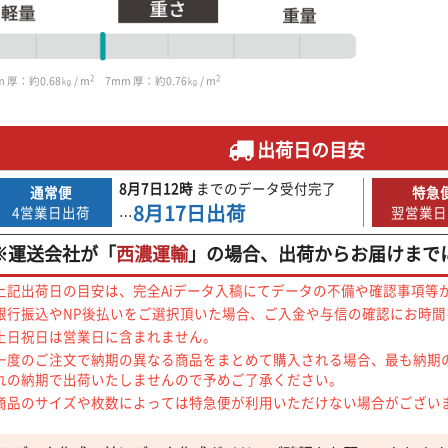
2
2
 厚：約0.68㎏ / m
7mm 厚：約0.76㎏ / m
出荷日の目安
8月7日
12時
までの
データ受付完了
通常便
特急
8月17日
出荷
4営業日出荷
翌営業日
…
※運送会社が「
西濃運輸
」の場合、出荷からお届けまで
上記出荷日の目安は、完全Aiデータ入稿にてデータの不備や確認事項等
銀行振込やNP後払いをご選択頂いた場合、ご入金や与信の確認にお時
土日祝日は営業日に含まれません。
一度のご注文で納期の異なる商品をまとめて購入される場合、最も納期
れの納期で出荷いたしませんので予めご了承ください。
商品のサイズや枚数によっては特急便が利用いただけない場合がござい