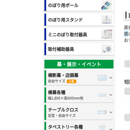
のぼり用ポール
のぼり用スタンド
直
感
ミニのぼり取付器具
お
取付補助器具
幕・展示・イベント
横断幕・店頭幕
自由サイズ
人気
横幕各種
幅1,800×高600mm他
テーブルクロス
定型・自由サイズ
タペストリー各種