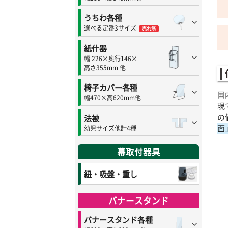
うちわ各種
選べる定番3サイズ
売れ筋
紙什器
幅 226×奥行146×
高さ355mm 他
椅子カバー各種
国
幅470×高620mm他
現
の
法被
面
幼児サイズ他計4種
幕取付器具
紐・吸盤・重し
バナースタンド
バナースタンド各種