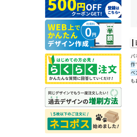
パ
作
ベ
も