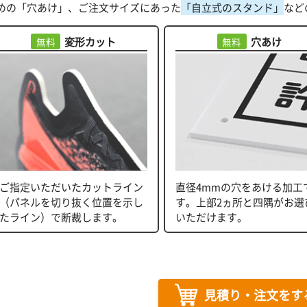
めの「穴あけ」、ご注文サイズにあった
「自立式のスタンド」
など
変形カット
穴あけ
無料
無料
ご指定いただいたカットライン
直径4mmの穴をあける加工
（パネルを切り抜く位置を示し
す。上部2ヵ所と四隅がお選
たライン）で断裁します。
いただけます。
見積り・注文をす