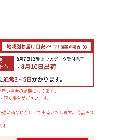
地域別お届け目安
※ヤマト運輸の場合
8月7日
12時
までの
データ受付完了
便
8月10日
出荷
出荷
…
に
通常3～5日
かかります。
が無い場合の納期になります。
間を頂く場合がございます。
の遅い商品に合わせて出荷いたします。商品それ
ます。