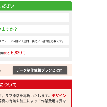
ください
いますか？
りとデータ制作に1週間、製造に1週間程必要です。
6,820
費用
税込
円~
。
データ制作依頼プランとは
open_in_new
について
す。ラフ原稿を再現いたします。
デザイン
写真の有無や加工によって作業費用は異な