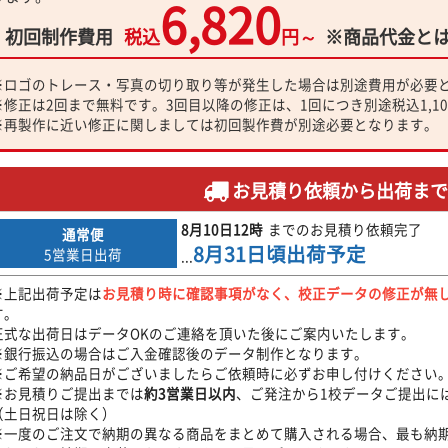
6,820
初回制作費用
税込
円～
※商品代金と
※ロゴのトレース・写真の切り取り等が発生した場合は別途費用が必要
※修正は2回まで無料です。3回目以降の修正は、1回につき別途税込1,1
※再製作に近い修正に関しましては初回製作費が別途必要となります。
お見積り依頼から出荷ま
8月10日
12時
までのお見積り依頼完了
通常便
8月31日
頃出荷予定
5営業日出荷
...
※上記出荷予定は
お見積り時に確認事項がなく、校正データの修正が無
す。
正式な出荷日はデータOKのご連絡を頂いた後にご案内いたします。
※銀行振込の場合はご入金確認後のデータ制作となります。
※ご希望の納品日がございましたらご依頼時に必ずお申し付けください
※お見積りご提出までは
約3営業日以内
、ご発注から1校データご提出に
（土日祝日は除く）
※一度のご注文で納期の異なる商品をまとめて購入される場合、最も納