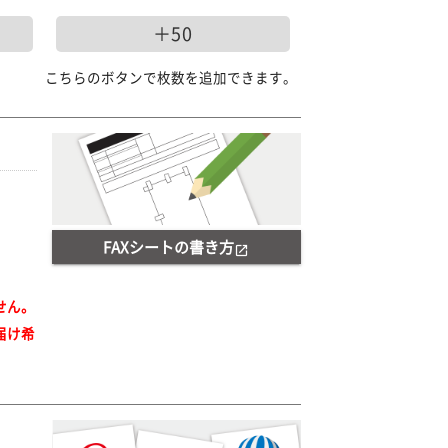
＋50
こちらのボタンで枚数を追加できます。
FAXシートの書き方
open_in_new
せん。
届け希