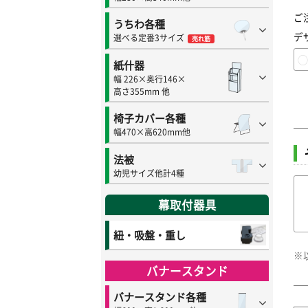
ご
うちわ各種
デ
選べる定番3サイズ
売れ筋
紙什器
幅 226×奥行146×
高さ355mm 他
椅子カバー各種
幅470×高620mm他
法被
幼児サイズ他計4種
幕取付器具
紐・吸盤・重し
※
バナースタンド
バナースタンド各種