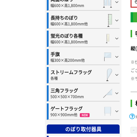
幅600×高1,800mm
長持ちのぼり
幅600×高1,800mm他
蛍光のぼり各種
幅600×高1,800mm他
縦(
手旗
幅300×高200mm他
※
ご
ストリームフラッグ
※
各種
三角フラッグ
500×500×700mm
ゲートフラッグ
900×900mm他
NEW
のぼり取付器具
-