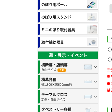
のぼり用ポール
のぼり用スタンド
ミニのぼり取付器具
取付補助器具
幕・展示・イベント
横断幕・店頭幕
※
自由サイズ
人気
※
横幕各種
※
幅1,800×高600mm他
望
テーブルクロス
定型・自由サイズ
タペストリー各種