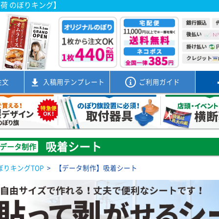
出荷 のぼりキング】
注文
入稿用
テンプレート
ご利用ガイド
吸着シート
データ制作
ぼりキングTOP
>
【データ制作】吸着シート