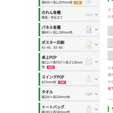
幅600×高1,200mm他
人気
※
のれん各種
※
簡易／本仕立て
パネル各種
幅841×高1,189mm他
ポスター印刷
A3~A0、B3~B0
卓上POP
幅121×奥行67×高さ138mm
他
※
NEW
添
スイングPOP
※
φ70mm他
NEW
せ
タオル
幅200×高200mm他
トートバッグ
幅280×高340mm他