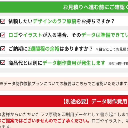
お見積りへ進む前にご確認
依頼したい
デザインのラフ原稿
をお持ちですか？
ロゴ
や
イラスト
が入る場合、その
データは準備できて
ご納期に
2週間程の余裕
はありますか？
※目安としてお見積
商品代とは別に
データ制作費用が発生します
※初回制作
※データ制作依頼プランについての概要はこちらでご確認いただけます
【別途必要】データ制作費用
お客様からいただいたラフ原稿を印刷用データとして書き起こしま
のご提案ではございませんのでご了承ください。
ロゴやイラスト、
ります。