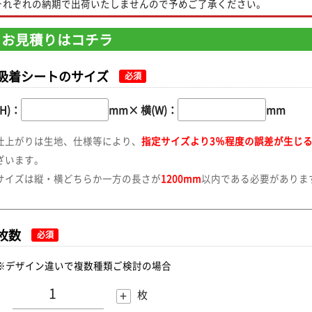
それぞれの納期で出荷いたしませんので予めご了承ください。
お見積りはコチラ
吸着シートのサイズ
必須
H)：
mm
×
横(W)：
mm
仕上がりは生地、仕様等により、
指定サイズより3％程度の誤差が生じ
ざいます。
サイズは縦・横どちらか一方の長さが
1200mm
以内である必要がありま
枚数
必須
※デザイン違いで複数種類ご検討の場合
+
枚